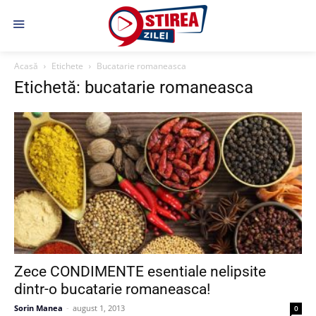
Acasă
Etichete
Bucatarie romaneasca
Etichetă: bucatarie romaneasca
Zece CONDIMENTE esentiale nelipsite
dintr-o bucatarie romaneasca!
Sorin Manea
-
august 1, 2013
0