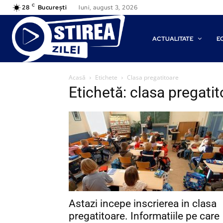
C
28
București
luni, august 3, 2026
ACTUALITATE
E
Acasă
Etichete
Clasa pregatitoare
Etichetă: clasa pregati
Astazi incepe inscrierea in clasa
pregatitoare. Informatiile pe care