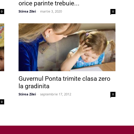
orice parinte trebuie...
Stirea Zilei
-
martie 3, 2020
0
0
Guvernul Ponta trimite clasa zero
la gradinita
Stirea Zilei
-
septembrie 17, 2012
0
0