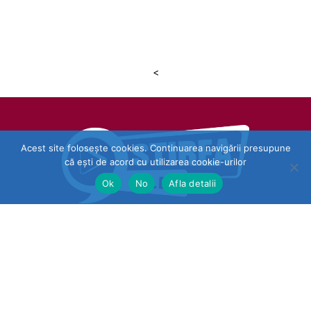
<
Acest site folosește cookies. Continuarea navigării presupune
că ești de acord cu utilizarea cookie-urilor
Ok
No
Afla detalii