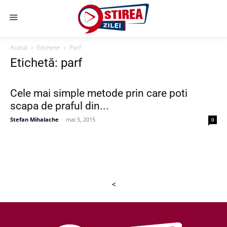
Acasă
Etichete
Parf
Etichetă: parf
Cele mai simple metode prin care poti
scapa de praful din...
Stefan Mihalache
-
mai 5, 2015
0
<