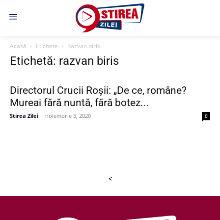
Acasă
Etichete
Razvan biris
Etichetă: razvan biris
Directorul Crucii Roșii: „De ce, române?
Mureai fără nuntă, fără botez...
Stirea Zilei
-
noiembrie 5, 2020
0
<