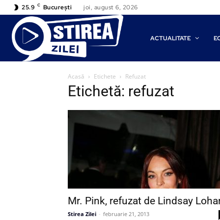
C
25.9
București
joi, august 6, 2026
ACTUALITATE
E
Acasă
Etichete
Refuzat
Etichetă: refuzat
Mr. Pink, refuzat de Lindsay Loha
Stirea Zilei
-
februarie 21, 2013