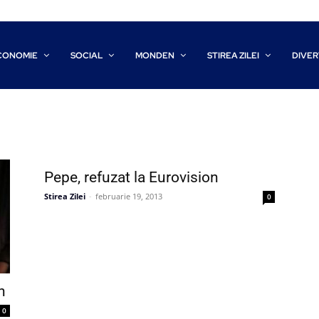
CONOMIE
SOCIAL
MONDEN
STIREA ZILEI
DIVER
Pepe, refuzat la Eurovision
Stirea Zilei
-
februarie 19, 2013
0
n
0