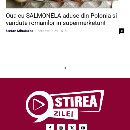
Oua cu SALMONELA aduse din Polonia si
vandute romanilor in supermarketuri!
Stefan Mihalache
-
octombrie 24, 2016
0
<