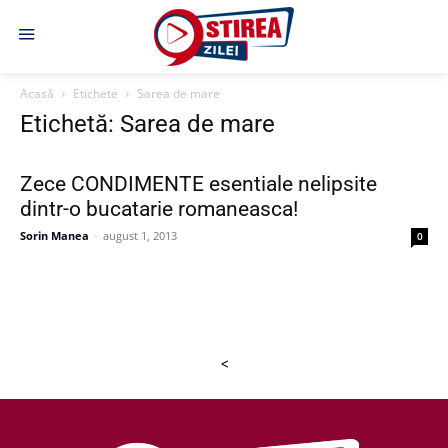
Acasă
Etichete
Sarea de mare
Etichetă: Sarea de mare
Zece CONDIMENTE esentiale nelipsite
dintr-o bucatarie romaneasca!
Sorin Manea
-
august 1, 2013
0
<