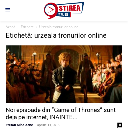
Acasă
Etichete
Urzeala tronurilor online
Etichetă: urzeala tronurilor online
Noi episoade din ”Game of Thrones” sunt
deja pe internet, INAINTE...
Stefan Mihalache
-
aprilie 13, 2015
0