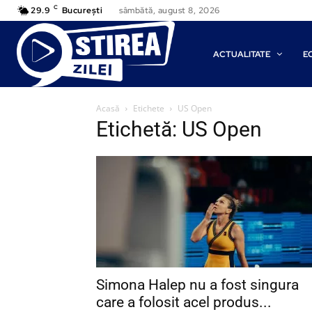
C
29.9
București
sâmbătă, august 8, 2026
ACTUALITATE
E
Acasă
Etichete
US Open
Etichetă: US Open
Simona Halep nu a fost singura
care a folosit acel produs...