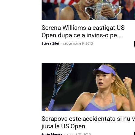
Serena Williams a castigat US
Open dupa ce a invins-o pe...
Stirea Zilei
-
septembrie 9, 2013
Sarapova este accidentata si nu 
juca la US Open
Sorin Manea
-
august 22, 2013