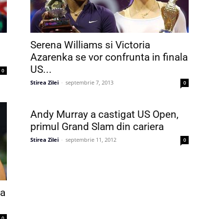
Serena Williams si Victoria
Azarenka se vor confrunta in finala
US...
0
Stirea Zilei
-
septembrie 7, 2013
0
Andy Murray a castigat US Open,
primul Grand Slam din cariera
Stirea Zilei
-
septembrie 11, 2012
0
va
0