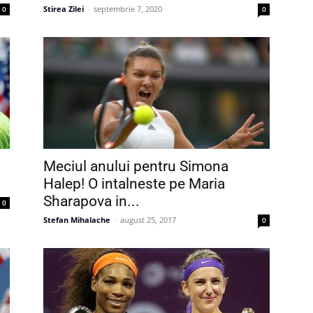
Stirea Zilei
-
septembrie 7, 2020
0
0
Meciul anului pentru Simona
Halep! O intalneste pe Maria
Sharapova in...
0
Stefan Mihalache
-
august 25, 2017
0