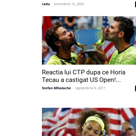
radu
-
octombrie 12, 2023
Reactia lui CTP dupa ce Horia
Tecau a castigat US Open!...
Stefan Mihalache
-
septembrie 9, 2017