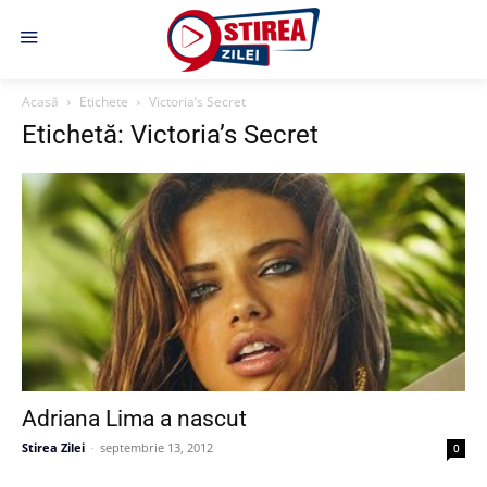
Acasă
Etichete
Victoria’s Secret
Etichetă: Victoria’s Secret
Adriana Lima a nascut
Stirea Zilei
-
septembrie 13, 2012
0