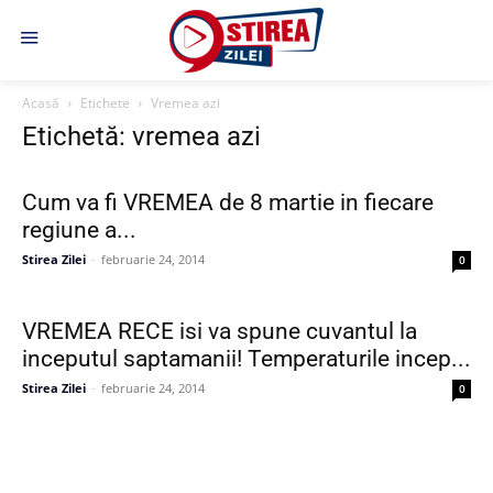
Acasă
Etichete
Vremea azi
Etichetă: vremea azi
Cum va fi VREMEA de 8 martie in fiecare
regiune a...
Stirea Zilei
-
februarie 24, 2014
0
VREMEA RECE isi va spune cuvantul la
inceputul saptamanii! Temperaturile incep...
Stirea Zilei
-
februarie 24, 2014
0