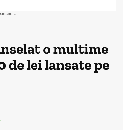
ameni!...
inselat o multime
de lei lansate pe
p