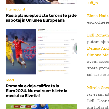
International
Rusia plănuiește acte teroriste și de
Elena Nadr
sabotaj în Uniunea Europeană
escrocherie
Lidl Roman
putem ajut
Denisa And
Simona Mar
avem acces 
Toate promo
cei care cr
Sport
Romania e deja calificata la
Mirela Gavr
Euro2024. Nu mai sunt bilete la
iar eram ad
meciul cu Elvetia!
Lidl ! Doar 
am hotarat s