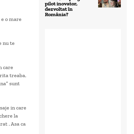
pilot inovator,
dezvoltat în
România?
ă e o mare
e nu te
n care
rita treaba.
ina” sunt
saje in care
chere la
rat . Asa ca