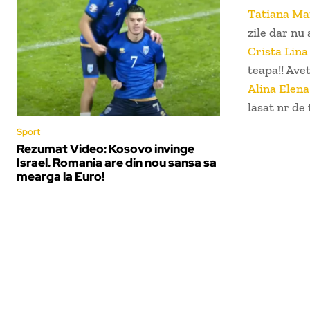
Tatiana Ma
zile dar nu 
Crista Lina
teapa!! Avet
Alina Elen
lăsat nr de 
Sport
Rezumat Video: Kosovo invinge
Israel. Romania are din nou sansa sa
mearga la Euro!