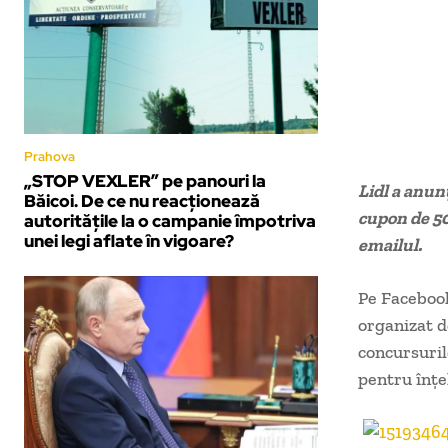
Prahova
„STOP VEXLER” pe panouri la
Lidl a anun
Băicoi. De ce nu reacționează
cupon de 50
autoritățile la o campanie împotriva
unei legi aflate în vigoare?
emailul.
Pe Facebook
organizat d
concursuril
pentru înțe