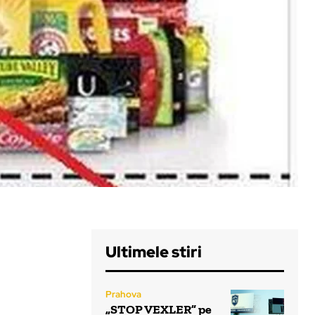
Ultimele stiri
Prahova
„STOP VEXLER” pe