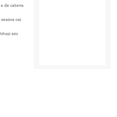
 e de cateva
t seama cai
Totuși am