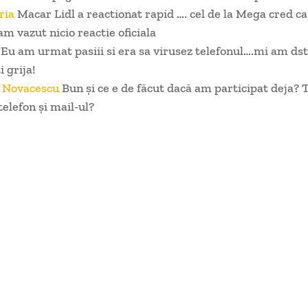
ria
Macar Lidl a reactionat rapid …. cel de la Mega cred ca
am vazut nicio reactie oficiala
Eu am urmat pasiii si era sa virusez telefonul….mi am ds
i grija!
a Novacescu
Bun și ce e de făcut dacă am participat deja? 
telefon și mail-ul?