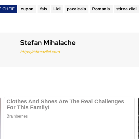
E CHEIE
cupon
fals
Lidl
pacaleala
Romania
stirea zilei
Stefan Mihalache
https://stireazilei.com