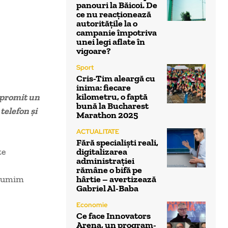
panouri la Băicoi. De
ce nu reacționează
autoritățile la o
campanie împotriva
unei legi aflate în
vigoare?
Sport
Cris-Tim aleargă cu
inima: fiecare
kilometru, o faptă
i promit un
bună la Bucharest
telefon și
Marathon 2025
ACTUALITATE
Fără specialiști reali,
te
digitalizarea
administrației
rămâne o bifă pe
lțumim
hârtie – avertizează
Gabriel Al-Baba
Economie
Ce face Innovators
Arena, un program-