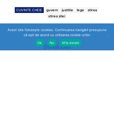
CUVINTE CHEIE
guvern
justitie
lege
stirea
stirea zilei
Acest site folosește cookies. Continuarea navigării presupune
că ești de acord cu utilizarea cookie-urilor
Ok
No
Afla detalii
Stirea Zilei
https://stireazilei.com
Ultimele stiri
Prahova
„STOP VEXLER” pe panouri la
Băicoi. De ce nu reacționează
autoritățile la o campanie