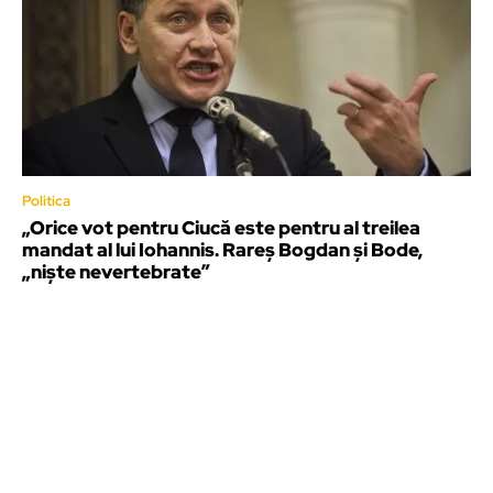
Politica
„Orice vot pentru Ciucă este pentru al treilea
mandat al lui Iohannis. Rareș Bogdan și Bode,
„niște nevertebrate”