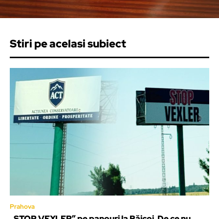
Stiri pe acelasi subiect
Prahova
„STOP VEXLER” pe panouri la Băicoi. De ce nu