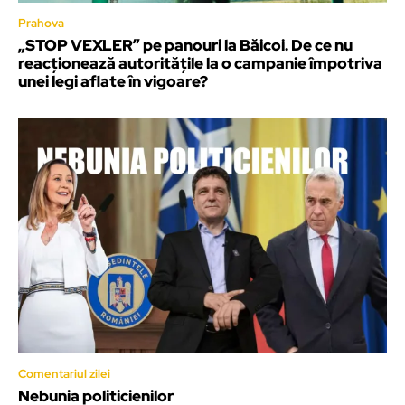
Prahova
„STOP VEXLER” pe panouri la Băicoi. De ce nu
reacționează autoritățile la o campanie împotriva
unei legi aflate în vigoare?
Comentariul zilei
Nebunia politicienilor