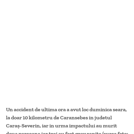
Un accident de ultima ora a avut loc duminica seara,
la doar 10 kilometru de Caransebes in judetul
Caraş-Severin, iar in urma impactului au murit
doua persoane iar trei au fost grav ranite (sursa foto: