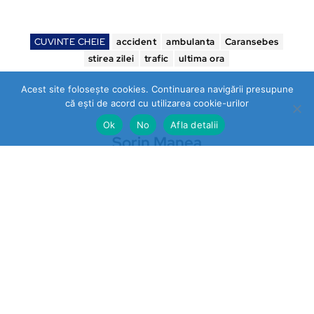
CUVINTE CHEIE
accident
ambulanta
Caransebes
stirea zilei
trafic
ultima ora
Acest site folosește cookies. Continuarea navigării presupune
că ești de acord cu utilizarea cookie-urilor
Ok
No
Afla detalii
Sorin Manea
Ultimele stiri
Prahova
„STOP VEXLER” pe panouri la
Băicoi. De ce nu reacționează
autoritățile la o campanie