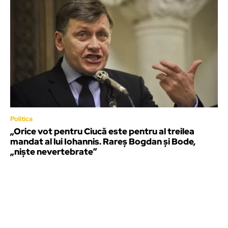
Politica
„Orice vot pentru Ciucă este pentru al treilea
mandat al lui Iohannis. Rareș Bogdan și Bode,
„niște nevertebrate”