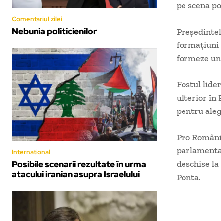
pe scena po
Comentariul zilei
Nebunia politicienilor
Preşedintel
formaţiuni 
formeze un 
Fostul lide
ulterior în
pentru aleg
Pro România
parlamentar
International
deschise la
Posibile scenarii rezultate în urma
atacului iranian asupra Israelului
Ponta.