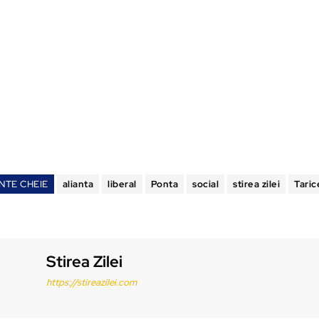
NTE CHEIE
alianta
liberal
Ponta
social
stirea zilei
Tari
Stirea Zilei
https://stireazilei.com