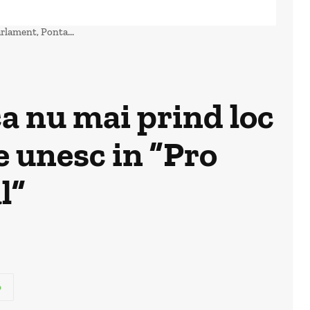
arlament, Ponta...
ca nu mai prind loc
e unesc in ”Pro
l”
p