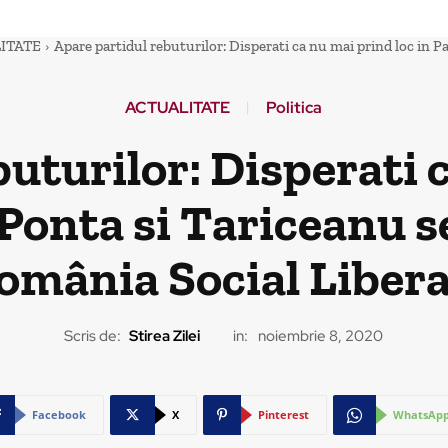
ITATE
Apare partidul rebuturilor: Disperati ca nu mai prind loc in P
ACTUALITATE
Politica
uturilor: Disperati 
Ponta si Tariceanu s
omânia Social Libera
Scris de:
Stirea Zilei
in:
noiembrie 8, 2020
Facebook
X
Pinterest
WhatsAp