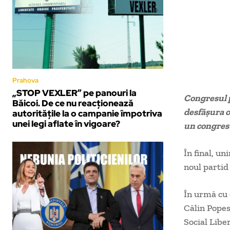
Prahova
„STOP VEXLER” pe panouri la
Congresul p
Băicoi. De ce nu reacționează
desfăşura o
autoritățile la o campanie împotriva
unei legi aflate în vigoare?
un congres 
În final, u
noul partid
În urmă cu 
Călin Popes
Social Liber