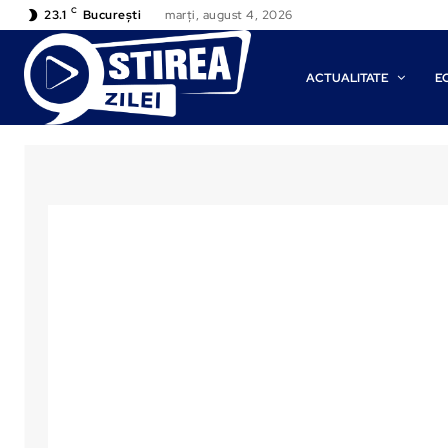
C
23.1
București
marți, august 4, 2026
ACTUALITATE
E