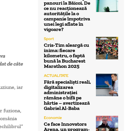
panouri la Băicoi. De
ce nu reacționează
autoritățile la o
campanie împotriva
unei legi aflate în
vigoare?
Sport
Cris-Tim aleargă cu
inima: fiecare
kilometru, o faptă
 va
bună la Bucharest
dat de câte
Marathon 2025
ACTUALITATE
Fără specialiști reali,
uziune, iar
digitalizarea
administrației
rămâne o bifă pe
hârtie – avertizează
Gabriel Al-Baba
r fuziona,
 România
Economie
Ce face Innovators
echilibrul”
Arena, un program-