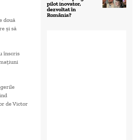
pilot inovator,
dezvoltat în
România?
le două
e şi să
 înscris
rmaţiuni
egerile
ind
or de Victor