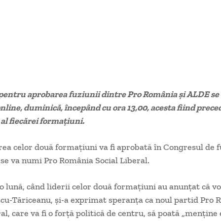
entru aprobarea fuziunii dintre Pro România şi ALDE se
nline, duminică, începând cu ora 13,00, acesta fiind prece
al fiecărei formaţiuni.
nirea celor două formaţiuni va fi aprobată în Congresul de f
 se va numi Pro România Social Liberal.
o lună, când liderii celor două formaţiuni au anunţat că vo
cu-Tăriceanu, şi-a exprimat speranţa ca noul partid Pro
al, care va fi o forţă politică de centru, să poată „menţine 