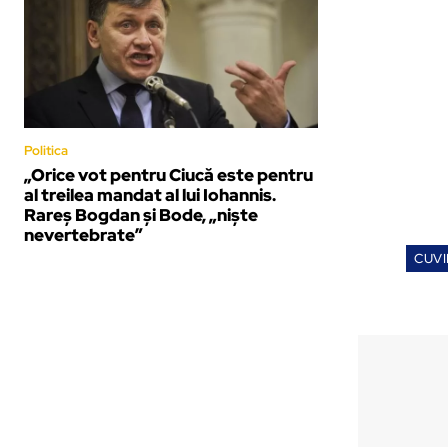
Politica
„Orice vot pentru Ciucă este pentru
al treilea mandat al lui Iohannis.
Rareș Bogdan și Bode, „niște
nevertebrate”
CUVI