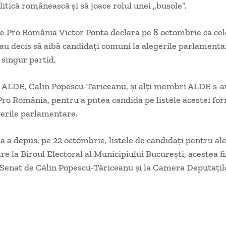
litică românească şi să joace rolul unei „busole”.
e Pro România Victor Ponta declara pe 8 octombrie că ce
au decis să aibă candidaţi comuni la alegerile parlamentar
singur partid.
r ALDE, Călin Popescu-Tăriceanu, şi alţi membri ALDE s-au
 Pro România, pentru a putea candida pe listele acestei fo
erile parlamentare.
 a depus, pe 22 octombrie, listele de candidaţi pentru al
e la Biroul Electoral al Municipiului Bucureşti, acestea fi
 Senat de Călin Popescu-Tăriceanu şi la Camera Deputaţil