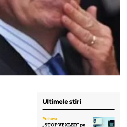
Ultimele stiri
Prahova
„STOP VEXLER” pe