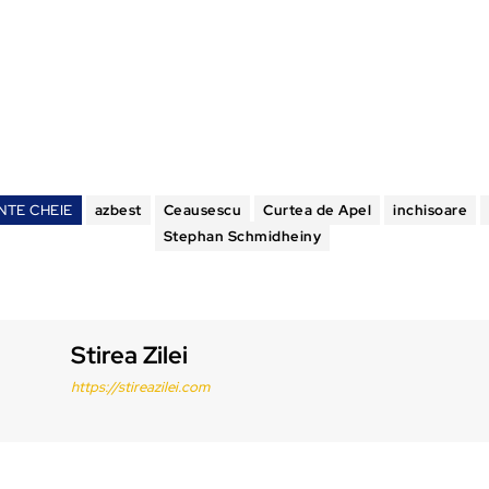
NTE CHEIE
azbest
Ceausescu
Curtea de Apel
inchisoare
Stephan Schmidheiny
Stirea Zilei
https://stireazilei.com