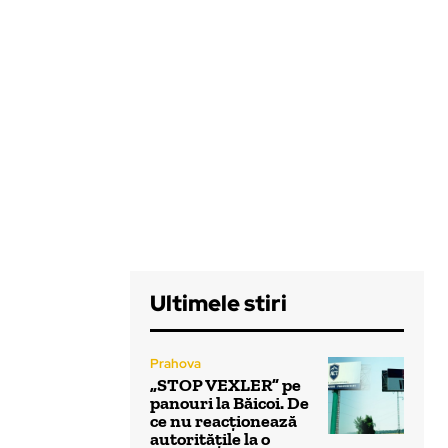
Ultimele stiri
Prahova
„STOP VEXLER” pe
panouri la Băicoi. De
ce nu reacționează
autoritățile la o