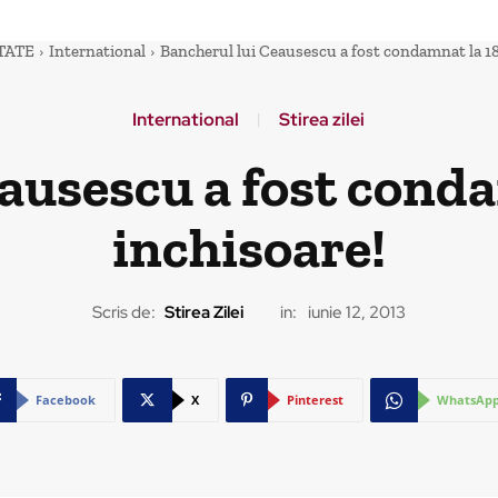
TATE
International
Bancherul lui Ceausescu a fost condamnat la 18 
International
Stirea zilei
ausescu a fost conda
inchisoare!
Scris de:
Stirea Zilei
in:
iunie 12, 2013
Facebook
X
Pinterest
WhatsAp