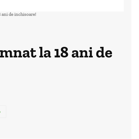
ani de inchisoare!
mnat la 18 ani de
p