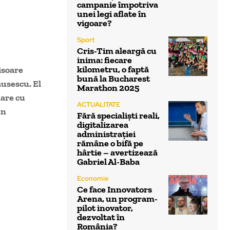
campanie împotriva
unei legi aflate în
vigoare?
Sport
Cris-Tim aleargă cu
inima: fiecare
kilometru, o faptă
isoare
bună la Bucharest
ausescu. El
Marathon 2025
nare cu
ACTUALITATE
un
Fără specialiști reali,
digitalizarea
administrației
rămâne o bifă pe
hârtie – avertizează
Gabriel Al-Baba
Economie
Ce face Innovators
Arena, un program-
pilot inovator,
dezvoltat în
România?