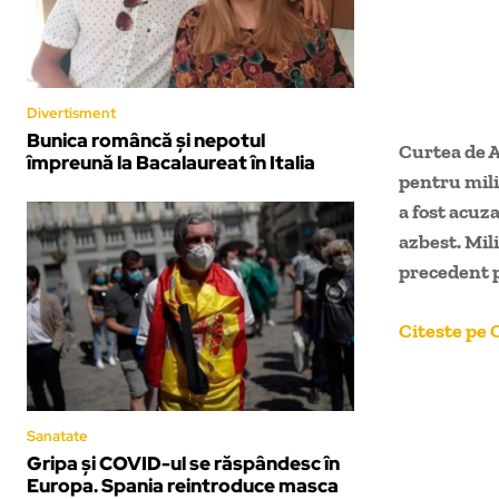
Divertisment
Bunica româncă și nepotul
Curtea de A
împreună la Bacalaureat în Italia
pentru mili
a fost acuz
azbest. Mil
precedent p
Citeste pe C
Sanatate
Gripa şi COVID-ul se răspândesc în
Europa. Spania reintroduce masca