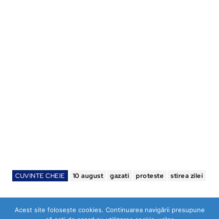
CUVINTE CHEIE
10 august
gazati
proteste
stirea zilei
Acest site folosește cookies. Continuarea navigării presupune