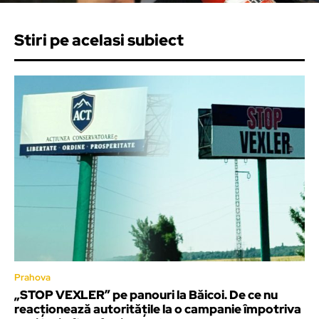
Stiri pe acelasi subiect
Prahova
„STOP VEXLER” pe panouri la Băicoi. De ce nu
reacționează autoritățile la o campanie împotriva