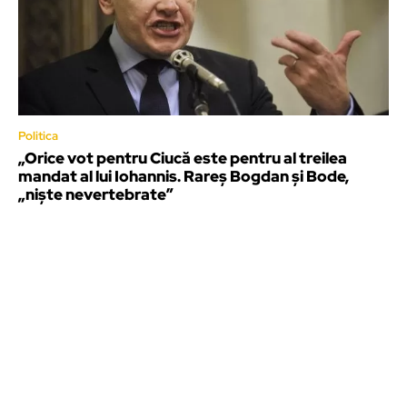
Politica
„Orice vot pentru Ciucă este pentru al treilea
mandat al lui Iohannis. Rareș Bogdan și Bode,
„niște nevertebrate”