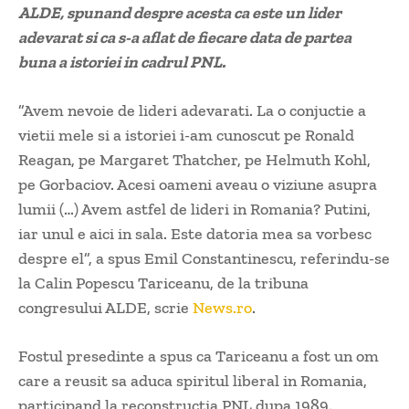
ALDE, spunand despre acesta ca este un lider
adevarat si ca s-a aflat de fiecare data de partea
buna a istoriei in cadrul PNL.
”Avem nevoie de lideri adevarati. La o conjuctie a
vietii mele si a istoriei i-am cunoscut pe Ronald
Reagan, pe Margaret Thatcher, pe Helmuth Kohl,
pe Gorbaciov. Acesi oameni aveau o viziune asupra
lumii (…) Avem astfel de lideri in Romania? Putini,
iar unul e aici in sala. Este datoria mea sa vorbesc
despre el”, a spus Emil Constantinescu, referindu-se
la Calin Popescu Tariceanu, de la tribuna
congresului ALDE, scrie
News.ro
.
Fostul presedinte a spus ca Tariceanu a fost un om
care a reusit sa aduca spiritul liberal in Romania,
participand la reconstructia PNL dupa 1989.