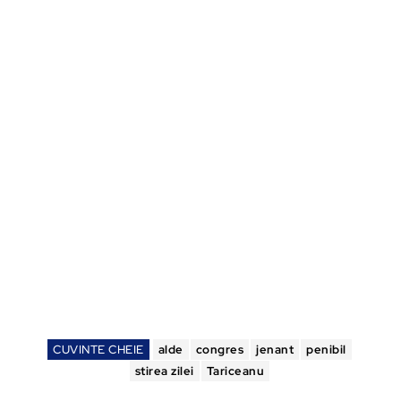
CUVINTE CHEIE
alde
congres
jenant
penibil
stirea zilei
Tariceanu