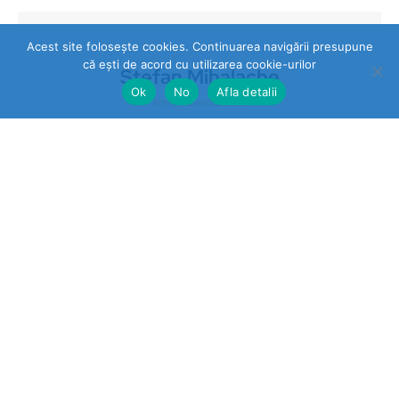
Acest site folosește cookies. Continuarea navigării presupune
că ești de acord cu utilizarea cookie-urilor
Stefan Mihalache
Ok
No
Afla detalii
https://stireazilei.com
Ultimele stiri
Prahova
„STOP VEXLER” pe panouri la
Băicoi. De ce nu reacționează
autoritățile la o campanie
împotriva unei legi aflate în
vigoare?
Sport