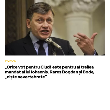
Politica
„Orice vot pentru Ciucă este pentru al treilea
mandat al lui Iohannis. Rareș Bogdan și Bode,
„niște nevertebrate”