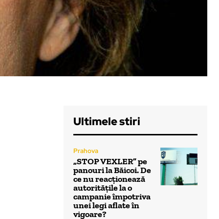
Ultimele stiri
Prahova
„STOP VEXLER” pe
panouri la Băicoi. De
ce nu reacționează
autoritățile la o
campanie împotriva
unei legi aflate în
vigoare?