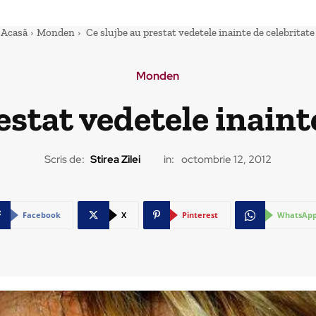
Acasă
Monden
Ce slujbe au prestat vedetele inainte de celebritate
Monden
estat vedetele inaint
Scris de:
Stirea Zilei
in:
octombrie 12, 2012
Facebook
X
Pinterest
WhatsAp