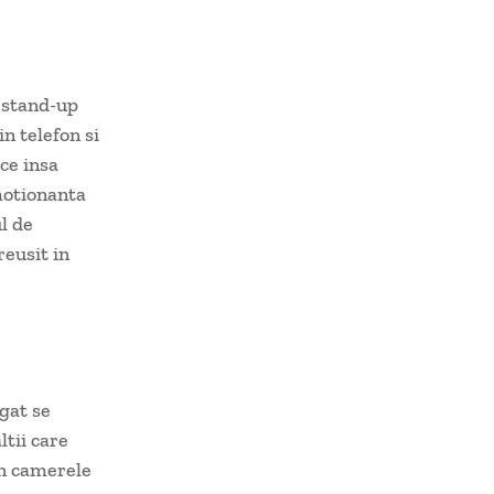
 stand-up
n telefon si
ce insa
motionanta
l de
reusit in
gat se
ltii care
in camerele