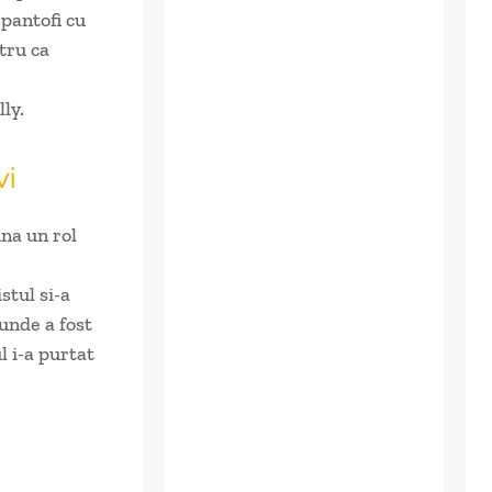
pantofi cu
tru ca
ly.
vi
na un rol
stul si-a
 unde a fost
l i-a purtat