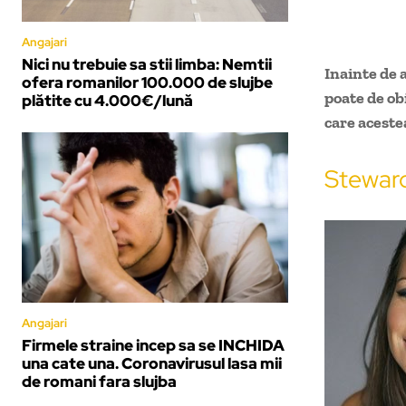
Angajari
Nici nu trebuie sa stii limba: Nemtii
Inainte de 
ofera romanilor 100.000 de slujbe
poate de ob
plătite cu 4.000€/lună
care acestea
Steward
Angajari
Firmele straine incep sa se INCHIDA
una cate una. Coronavirusul lasa mii
de romani fara slujba