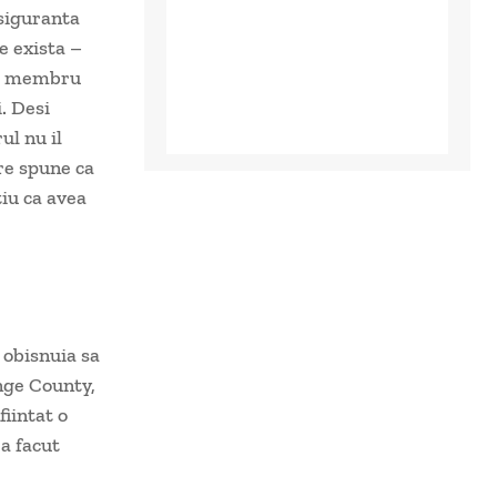
siguranta
e exista –
ost membru
i. Desi
ul nu il
are spune ca
tiu ca avea
 obisnuia sa
ange County,
fiintat o
a facut