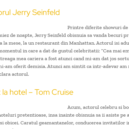
rul Jerry Seinfeld
Printre diferite showuri de
iez de noapte, Jerry Seinfeld obisnuia sa vanda becuri pri
a la mese, la un restaurant din Manhattan. Actorul isi adu
omentul in care a dat de gustul celebritatii: “Cea mai e
ntreaga mea cariera a fost atunci cand mi-am dat jos sortu
mi-am oferit demisia. Atunci am simtit ca intr-adevar am 
clara actorul.
 la hotel – Tom Cruise
Acum, actorul celebru si bo
oteluri pretentioase, insa inainte obisnuia sa ii asiste pe a
si obicei. Caratul geamantanelor, conducerea invitatilor 