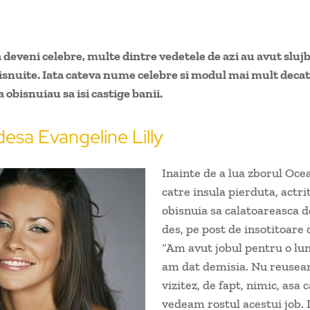
a deveni celebre, multe dintre vedetele de azi au avut slujb
isnuite. Iata cateva nume celebre si modul mai mult decat
 obisnuiau sa isi castige banii.
esa Evangeline Lilly
Inainte de a lua zborul Oce
catre insula pierduta, actri
obisnuia sa calatoareasca d
des, pe post de insotitoare 
“Am avut jobul pentru o lun
am dat demisia. Nu reusea
vizitez, de fapt, nimic, asa 
vedeam rostul acestui job. I