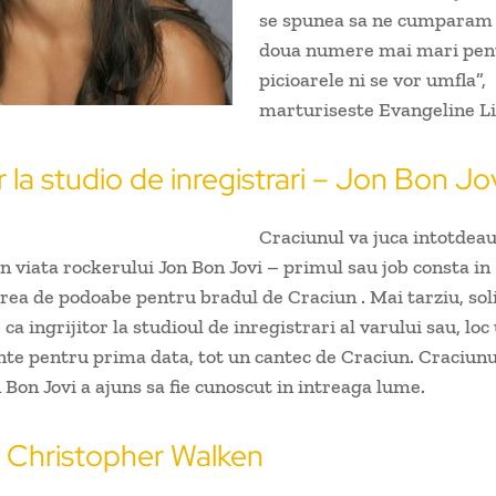
se spunea sa ne cumparam 
doua numere mai mari pen
picioarele ni se vor umfla”,
marturiseste Evangeline Lil
or la studio de inregistrari – Jon Bon Jo
Craciunul va juca intotdeau
n viata rockerului Jon Bon Jovi – primul sau job consta in
rea de podoabe pentru bradul de Craciun . Mai tarziu, soli
 ca ingrijitor la studioul de inregistrari al varului sau, loc
nte pentru prima data, tot un cantec de Craciun. Craciunu
n Bon Jovi a ajuns sa fie cunoscut in intreaga lume.
l Christopher Walken