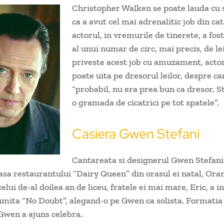
Christopher Walken se poate lauda cu 
ca a avut cel mai adrenalitic job din cat
actorul, in vremurile de tinerete, a f
al unui numar de circ, mai precis, de le
priveste acest job cu amuzament, actor
poate uita pe dresorul leilor, despre c
“probabil, nu era prea bun ca dresor. S
o gramada de cicatrici pe tot spatele”.
Casiera Gwen Stefani
Cantareata si designerul Gwen Stefani
casa restaurantului “Dairy Queen” din orasul ei natal, Or
celui de-al doilea an de liceu, fratele ei mai mare, Eric, a in
mita “No Doubt”, alegand-o pe Gwen ca solista. Formatia 
 Gwen a ajuns celebra.