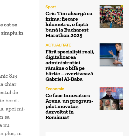
Sport
Cris-Tim aleargă cu
inima: fiecare
kilometru, o faptă
e cat se
bună la Bucharest
 simplu in
Marathon 2025
ACTUALITATE
Fără specialiști reali,
digitalizarea
administrației
rămâne o bifă pe
hârtie – avertizează
anic 815
Gabriel Al-Baba
ta chiar
Economie
estul de
Ce face Innovators
de bord .
Arena, un program-
pilot inovator,
a, apoi mi-
dezvoltat în
m sa
România?
ca nu
n plus, ni