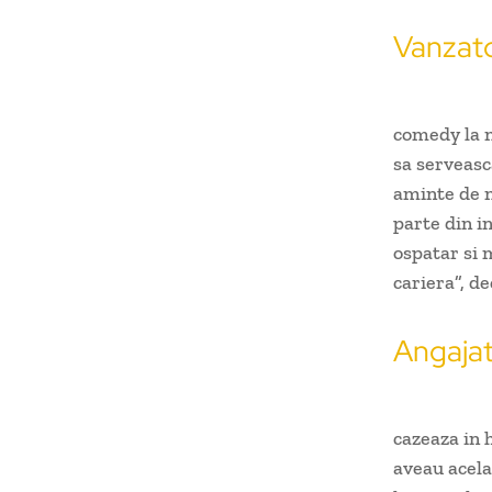
Vanzato
comedy la m
sa serveasc
aminte de m
parte din i
ospatar si 
cariera”, de
Angajat
cazeaza in h
aveau acela