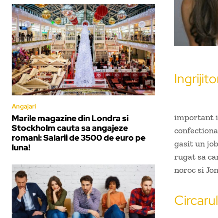
Ingrijit
Angajari
important i
Marile magazine din Londra si
Stockholm cauta sa angajeze
confectiona
romani: Salarii de 3500 de euro pe
gasit un job
luna!
rugat sa ca
noroc si Jo
Circaru