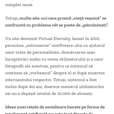
complet nouă.
Totuşi
, multe site-uri care promit „viaţă veşnică” se
confruntă cu probleme cât se poate de „pământeşti”.
Un site denumit Virtual Eternity, lansat în 2010,
permitea „antrenarea” sowftware-ului cu ajutorul
unor teste de personalitate, descărcarea unei
înregistrări audio cu vocea utilizatorului şi a unor
fotografii ale acestuia, pentru ca sistemul să
continue să „vorbească” despre el şi după moartea
internautului respectiv. Totuşi, sistemul a fost
închis după doi ani, doarece numărul utilizatorilor
săi nu a depăşit nivelul de 10.000 de abonaţi.
Ideea unei reţele de socializare bazate pe forme de
inteligenţă artificială nu este însă dincolo de