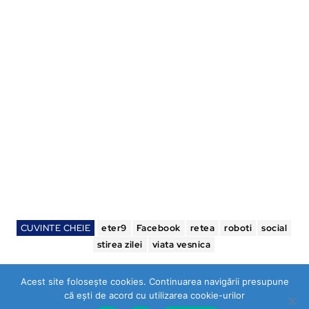
CUVINTE CHEIE
eter9
Facebook
retea
roboti
social
stirea zilei
viata vesnica
Acest site folosește cookies. Continuarea navigării presupune
că ești de acord cu utilizarea cookie-urilor