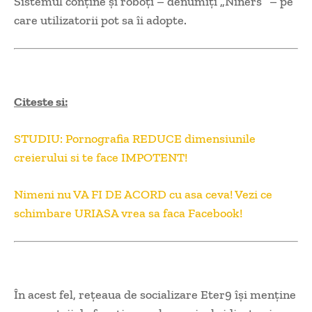
Sistemul conţine şi roboţi – denumiţi „Niners” – pe
care utilizatorii pot sa îi adopte.
Citeste si:
STUDIU: Pornografia REDUCE dimensiunile
creierului si te face IMPOTENT!
Nimeni nu VA FI DE ACORD cu asa ceva! Vezi ce
schimbare URIASA vrea sa faca Facebook!
În acest fel, reţeaua de socializare Eter9 îşi menţine