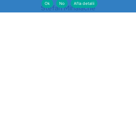
Ok
No
Afla detalii
Stefan Mihalache
https://stireazilei.com
Ultimele stiri
Prahova
„STOP VEXLER” pe panouri la
Băicoi. De ce nu reacționează
autoritățile la o campanie
împotriva unei legi aflate în
vigoare?
Sport
Cris-Tim aleargă cu inima: fiecare
kilometru, o faptă bună la
Bucharest Marathon 2025