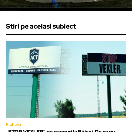
Stiri pe acelasi subiect
Prahova
„STOP VEXLER” pe panouri la Băicoi. De ce nu