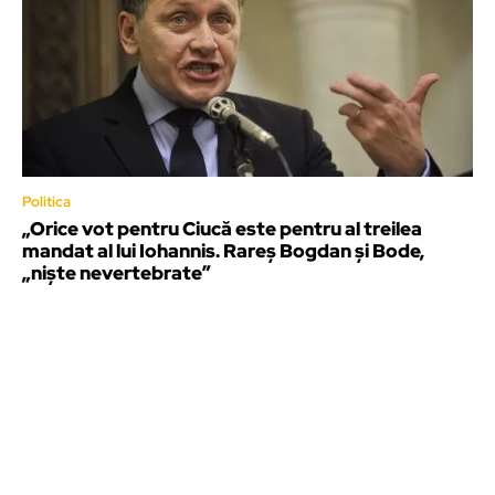
Politica
„Orice vot pentru Ciucă este pentru al treilea
mandat al lui Iohannis. Rareș Bogdan și Bode,
„niște nevertebrate”