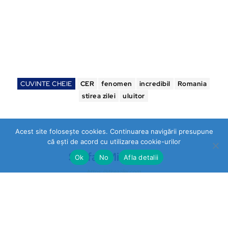
CUVINTE CHEIE
CER
fenomen
incredibil
Romania
stirea zilei
uluitor
Acest site folosește cookies. Continuarea navigării presupune
că ești de acord cu utilizarea cookie-urilor
Stefan Mihalache
Ok
No
Afla detalii
https://stireazilei.com
Ultimele stiri