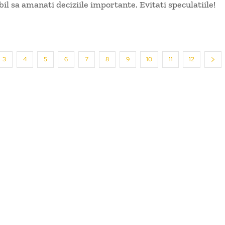
l sa amanati deciziile importante. Evitati speculatiile!
3
4
5
6
7
8
9
10
11
12