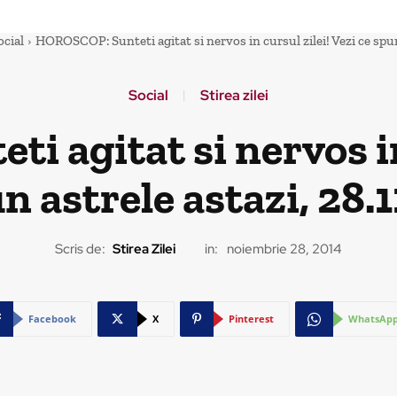
ocial
HOROSCOP: Sunteti agitat si nervos in cursul zilei! Vezi ce spun 
Social
Stirea zilei
 agitat si nervos in 
n astrele astazi, 28.
Scris de:
Stirea Zilei
in:
noiembrie 28, 2014
Facebook
X
Pinterest
WhatsAp