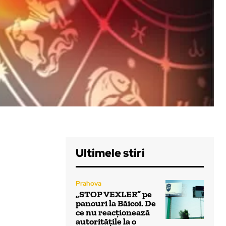
Ultimele stiri
Prahova
„STOP VEXLER” pe
panouri la Băicoi. De
ce nu reacționează
autoritățile la o