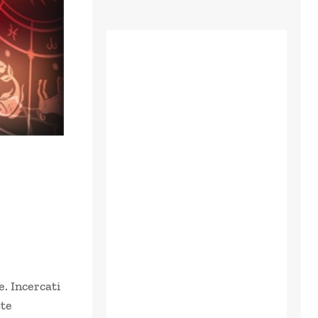
e. Incercati
ste