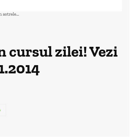
astrele...
cursul zilei! Vezi
11.2014
p