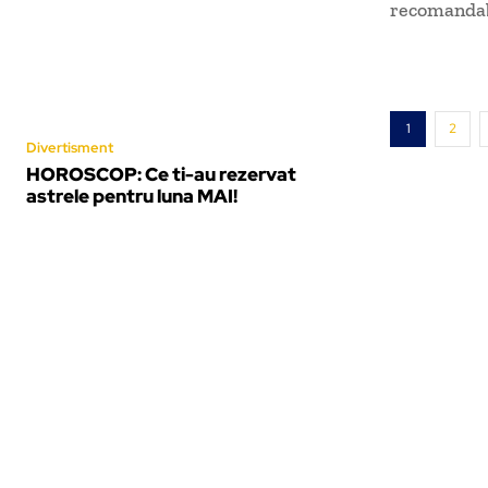
recomandabi
1
2
Divertisment
HOROSCOP: Ce ti-au rezervat
astrele pentru luna MAI!