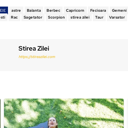
EIE
astre
Balanta
Berbec
Capricorn
Fecioara
Gemeni
sti
Rac
Sagetator
Scorpion
stirea zilei
Taur
Varsator
Stirea Zilei
https://stireazilei.com