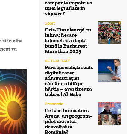
campanie împotriva
unei legi aflate în
vigoare?
Sport
Cris-Tim aleargă cu
inima: fiecare
kilometru, o faptă
si in alte
bună la Bucharest
incat va
Marathon 2025
ACTUALITATE
Fără specialiști reali,
digitalizarea
administrației
rămâne o bifă pe
hârtie – avertizează
Gabriel Al-Baba
Economie
Ce face Innovators
Arena, un program-
pilot inovator,
dezvoltat în
România?