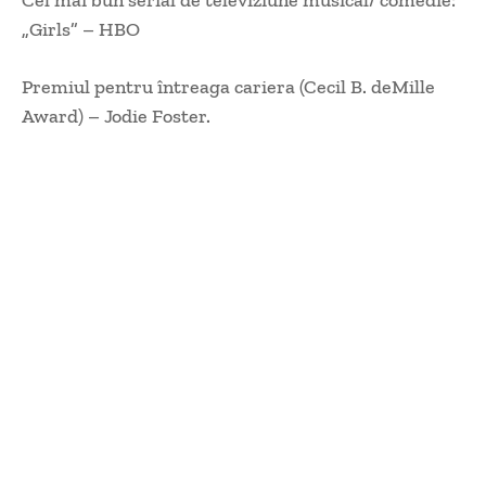
Cel mai bun serial de televiziune musical/ comedie:
„Girls” – HBO
Premiul pentru întreaga cariera (Cecil B. deMille
Award) – Jodie Foster.