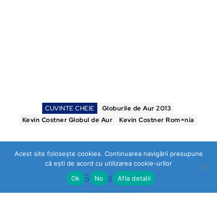
CUVINTE CHEIE
Globurile de Aur 2013
Kevin Costner Globul de Aur
Kevin Costner Rom=nia
Acest site folosește cookies. Continuarea navigării presupune
că ești de acord cu utilizarea cookie-urilor
Stirea Zilei
Ok
No
Afla detalii
https://stireazilei.com