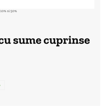
e 10% si 50%
c cu sume cuprinse
p