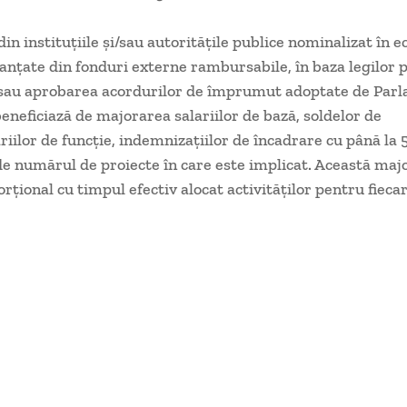
in instituţiile şi/sau autorităţile publice nominalizat în e
nanţate din fonduri externe rambursabile, în baza legilor 
a sau aprobarea acordurilor de împrumut adoptate de Par
eneficiază de majorarea salariilor de bază, soldelor de
ariilor de funcţie, indemnizaţiilor de încadrare cu până la 
de numărul de proiecte în care este implicat. Această maj
rţional cu timpul efectiv alocat activităţilor pentru fiecar