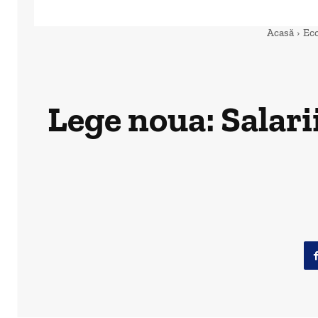
Acasă
Ec
Lege noua: Salari