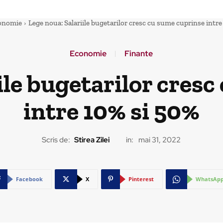
onomie
Lege noua: Salariile bugetarilor cresc cu sume cuprinse intr
Economie
Finante
ile bugetarilor cres
intre 10% si 50%
Scris de:
Stirea Zilei
in:
mai 31, 2022
Facebook
X
Pinterest
WhatsAp