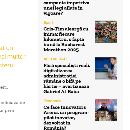
campanie împotriva
unei legi aflate în
vigoare?
Sport
Cris-Tim aleargă cu
inima: fiecare
kilometru, o faptă
bună la Bucharest
at un
Marathon 2025
mai multor
ACTUALITATE
sterul
Fără specialiști reali,
digitalizarea
.
administrației
rămâne o bifă pe
hârtie – avertizează
eri.
Gabriel Al-Baba
Economie
neficiază de
Ce face Innovators
te prin
Arena, un program-
pilot inovator,
dezvoltat în
România?