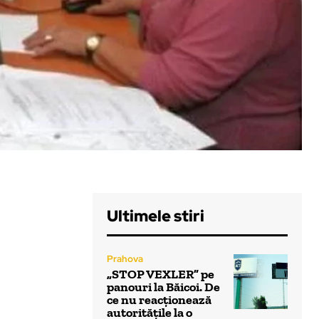
Ultimele stiri
Prahova
„STOP VEXLER” pe
panouri la Băicoi. De
ce nu reacționează
autoritățile la o