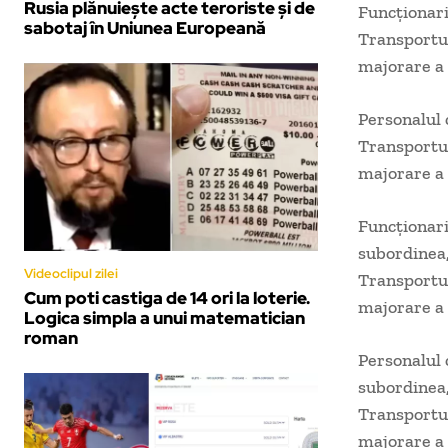
Rusia plănuiește acte teroriste și de
Funcționari
sabotaj în Uniunea Europeană
Transportur
majorare a 
Personalul 
Transportur
majorare a 
Funcționarii
subordinea,
Videoclipul zilei
Transportur
Cum poti castiga de 14 ori la loterie.
majorare a 
Logica simpla a unui matematician
roman
Personalul 
subordinea,
Transportur
majorare a 