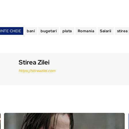
INTE CHEIE
bani
bugetari
plata
Romania
Salarii
stirea 
Stirea Zilei
https://stireazilei.com