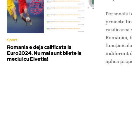
Personalul d
proiecte fi
ratificare
României, b
Sport
funcţie/sal
Romania e deja calificata la
Euro2024. Nu mai sunt bilete la
indiferent 
meciul cu Elvetia!
aplică propo