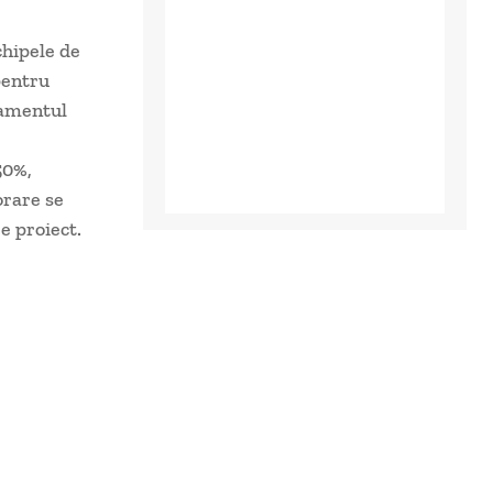
chipele de
pentru
lamentul
50%,
orare se
e proiect.