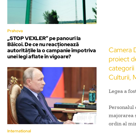
Prahova
„STOP VEXLER” pe panouri la
Băicoi. De ce nu reacționează
Camera De
autoritățile la o campanie împotriva
unei legi aflate în vigoare?
proiect d
categorii 
Culturii, 
Legea a fos
Personalul 
majorarea sa
ordin al min
International