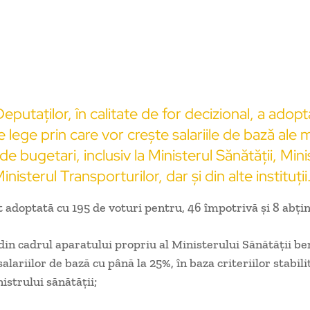
putaților, în calitate de for decizional, a adopt
e lege prin care vor crește salariile de bază ale 
de bugetari, inclusiv la Ministerul Sănătății, Mini
Ministerul Transporturilor, dar și din alte instituții
t adoptată cu 195 de voturi pentru, 46 împotrivă și 8 abțin
din cadrul aparatului propriu al Ministerului Sănătății be
lariilor de bază cu până la 25%, în baza criteriilor stabili
istrului sănătății;