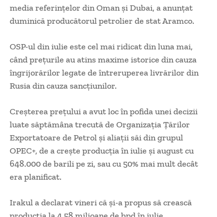
media referințelor din Oman și Dubai, a anunțat
duminică producătorul petrolier de stat Aramco.
OSP-ul din iulie este cel mai ridicat din luna mai,
când prețurile au atins maxime istorice din cauza
îngrijorărilor legate de întreruperea livrărilor din
Rusia din cauza sancțiunilor.
Creșterea prețului a avut loc în pofida unei decizii
luate săptămâna trecută de Organizația Țărilor
Exportatoare de Petrol și aliații săi din grupul
OPEC+, de a crește producția în iulie și august cu
648.000 de barili pe zi, sau cu 50% mai mult decât
era planificat.
Irakul a declarat vineri că și-a propus să crească
producția la 4,58 milioane de bpd în iulie.