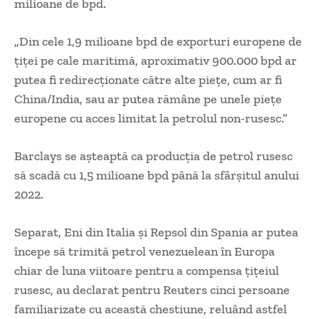
milioane de bpd.
„Din cele 1,9 milioane bpd de exporturi europene de
țiței pe cale maritimă, aproximativ 900.000 bpd ar
putea fi redirecționate către alte piețe, cum ar fi
China/India, sau ar putea rămâne pe unele piețe
europene cu acces limitat la petrolul non-rusesc.”
Barclays se așteaptă ca producția de petrol rusesc
să scadă cu 1,5 milioane bpd până la sfârșitul anului
2022.
Separat, Eni din Italia și Repsol din Spania ar putea
începe să trimită petrol venezuelean în Europa
chiar de luna viitoare pentru a compensa țițeiul
rusesc, au declarat pentru Reuters cinci persoane
familiarizate cu această chestiune, reluând astfel