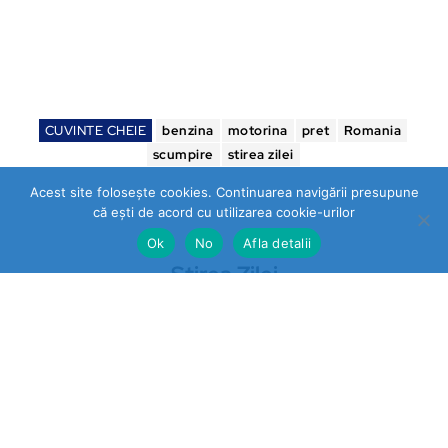
CUVINTE CHEIE
benzina
motorina
pret
Romania
scumpire
stirea zilei
Acest site folosește cookies. Continuarea navigării presupune
că ești de acord cu utilizarea cookie-urilor
Ok
No
Afla detalii
Stirea Zilei
https://stireazilei.com
Ultimele stiri