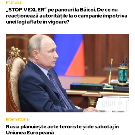
Prahova
„STOP VEXLER” pe panouri la Băicoi. De ce nu
reacționează autoritățile la o campanie împotriva
unei legi aflate în vigoare?
International
Rusia plănuiește acte teroriste și de sabotaj în
Uniunea Europeană