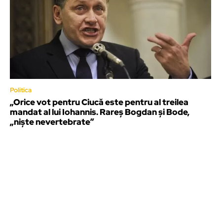
Politica
„Orice vot pentru Ciucă este pentru al treilea
mandat al lui Iohannis. Rareș Bogdan și Bode,
„niște nevertebrate”