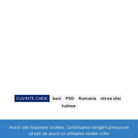
CUVINTE CHEIE
bani
PSD
Romania
stirea zilei
tudose
Acest site folosește cookies. Continuarea navigării presupune
că ești de acord cu utilizarea cookie-urilor