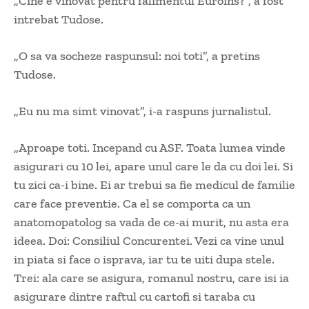
„Cine e vinovat pentru falimentul Euroins?”, a fost
intrebat Tudose.
„O sa va socheze raspunsul: noi toti”, a pretins
Tudose.
„Eu nu ma simt vinovat”, i-a raspuns jurnalistul.
„Aproape toti. Incepand cu ASF. Toata lumea vinde
asigurari cu 10 lei, apare unul care le da cu doi lei. Si
tu zici ca-i bine. Ei ar trebui sa fie medicul de familie
care face preventie. Ca el se comporta ca un
anatomopatolog sa vada de ce-ai murit, nu asta era
ideea. Doi: Consiliul Concurentei. Vezi ca vine unul
in piata si face o isprava, iar tu te uiti dupa stele.
Trei: ala care se asigura, romanul nostru, care isi ia
asigurare dintre raftul cu cartofi si taraba cu