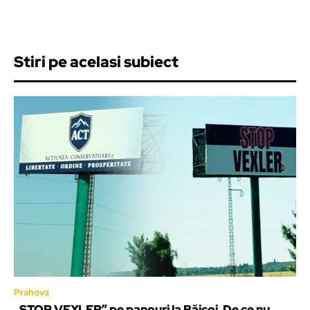
Stiri pe acelasi subiect
Prahova
„STOP VEXLER” pe panouri la Băicoi. De ce nu