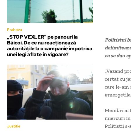
Prahova
„STOP VEXLER” pe panouri la
Politistul 
Băicoi. De ce nu reacționează
delimiteaza 
autoritățile la o campanie împotriva
unei legi aflate în vigoare?
ca se dau s
„Vazand pro
certat cu j
care le-am 
#mergetila
Membri ai Eu
miercuri in
Politistii s
Justitie