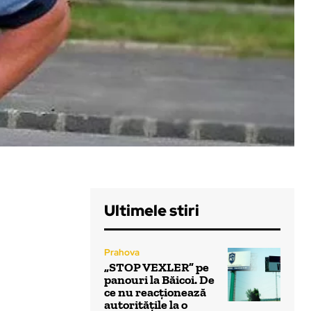
Ultimele stiri
Prahova
„STOP VEXLER” pe
panouri la Băicoi. De
ce nu reacționează
autoritățile la o