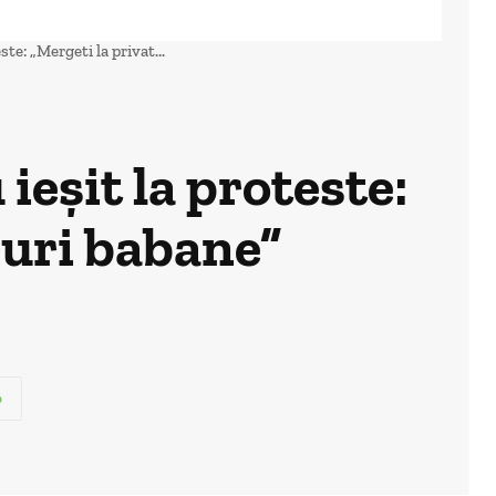
ste: „Mergeti la privat...
ieșit la proteste:
ruri babane”
p