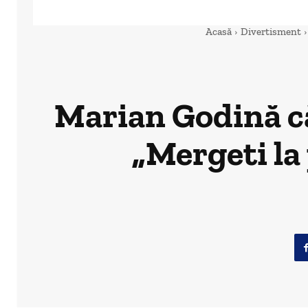
Acasă
Divertisment
Marian Godină căt
„Mergeti la