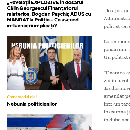
„Revelații EXPLOZIVE în dosarul
Călin Georgescu! Finanțatorul
„Jos, jos, 
misterios, Bogdan Peșchir, ADUS cu
Administrat
MANDAT la Poliție – Ce ascund
influencerii implicați?
politist car
La un momen
jandarmii. 
Un politist
”Doamna ast
zid in juru
Jandarmeria 
amendat pen
Comentariul zilei
Nebunia politicienilor
intr-un tarc
inseamna ja
in duba ac