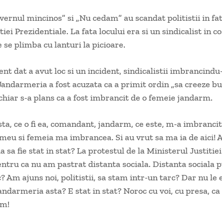
guvernul mincinos” si „Nu cedam” au scandat politistii in fa
iei Prezidentiale. La fata locului era si un sindicalist in 
e se plimba cu lanturi la picioare.
t dat a avut loc si un incident, sindicalistii imbrancindu
Jandarmeria a fost acuzata ca a primit ordin „sa creeze bu
 chiar s-a plans ca a fost imbrancit de o femeie jandarm.
a, ce o fi ea, comandant, jandarm, ce este, m-a imbrancit
l meu si femeia ma imbrancea. Si au vrut sa ma ia de aici! 
sa fie stat in stat? La protestul de la Ministerul Justitie
tru ca nu am pastrat distanta sociala. Distanta sociala p
? Am ajuns noi, politistii, sa stam intr-un tarc? Dar nu le
ndarmeria asta? E stat in stat? Noroc cu voi, cu presa, ca
um!