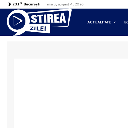
C
23.1
București
marți, august 4, 2026
ACTUALITATE
E