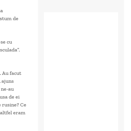
ta
costum de
-se cu
sculada”.
. Au facut
A ajuns
i ne-au
usa de ei
 e rusine? Ce
 altfel eram