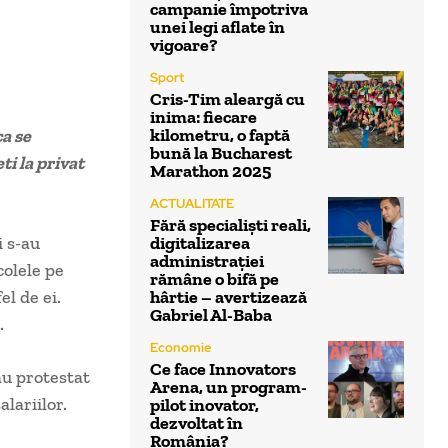
campanie împotriva
unei legi aflate în
vigoare?
Sport
Cris-Tim aleargă cu
inima: fiecare
kilometru, o faptă
a se
bună la Bucharest
ti la privat
Marathon 2025
ACTUALITATE
Fără specialiști reali,
i s-au
digitalizarea
administrației
colele pe
rămâne o bifă pe
el de ei.
hârtie – avertizează
Gabriel Al-Baba
.
Economie
Ce face Innovators
 au protestat
Arena, un program-
lariilor.
pilot inovator,
dezvoltat în
România?