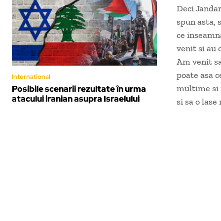
Deci Jandar
spun asta, 
ce inseamna
venit si au 
Am venit sa
poate asa c
International
multime si 
Posibile scenarii rezultate în urma
atacului iranian asupra Israelului
si sa o lase