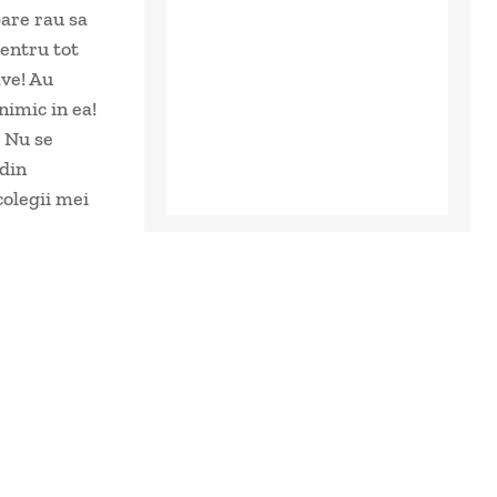
pare rau sa
pentru tot
ave! Au
nimic in ea!
! Nu se
 din
colegii mei