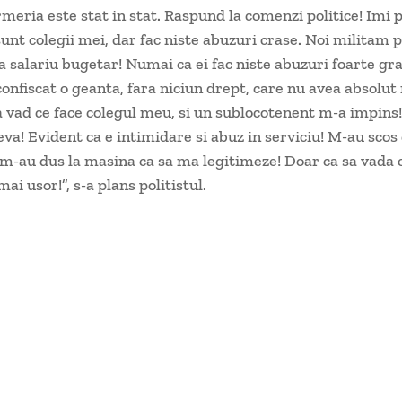
meria este stat in stat. Raspund la comenzi politice! Imi 
sunt colegii mei, dar fac niste abuzuri crase. Noi militam 
 salariu bugetar! Numai ca ei fac niste abuzuri foarte gr
confiscat o geanta, fara niciun drept, care nu avea absolut 
 vad ce face colegul meu, si un sublocotenent m-a impins
eva! Evident ca e intimidare si abuz in serviciu! M-au scos
m-au dus la masina ca sa ma legitimeze! Doar ca sa vada 
 mai usor!”, s-a plans politistul.