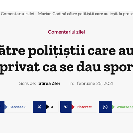
Comentariul zilei
Marian Godină către polițiștii care au ieșit la prote
Comentariul zilei
re polițiștii care au 
 privat ca se dau spo
Scris de:
Stirea Zilei
in:
februarie 25, 2021
Facebook
X
Pinterest
WhatsAp