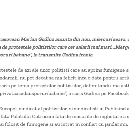
brasovean Marian Godina anunta din nou, miercuri seara, c
de protestele politistilor care cer salarii mai mari. „Merge
poruri babane”, le transmite Godina ironic.
testele de azi ale unor politisti care au aprins fumigene s
andarmii, nu pot decat sa ma felicit inca o data pentru arti
scris pe tema protestelor politistilor, delimitandu-ma astf
privatcasedausporuribabane”, a scris Godina pe Facebook
ropol, sindicat al politistilor, si sindicalisti ai Publisind
 fata Palatului Cotroceni fata de masurile de inghetare a sa
-au folosit de fumigene si au intrat in conflict cu jandarmii.