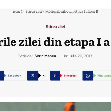
Acasă
Stirea zilei
Meciurile zilei din etapa I a Ligii I!
Stirea zilei
le zilei din etapa I a 
Scris de:
Sorin Manea
in:
iulie 20, 2013
Facebook
X
Pinterest
WhatsAp