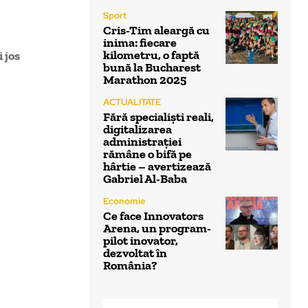
Sport
Cris-Tim aleargă cu
inima: fiecare
kilometru, o faptă
 jos
bună la Bucharest
Marathon 2025
ACTUALITATE
Fără specialiști reali,
digitalizarea
administrației
rămâne o bifă pe
hârtie – avertizează
Gabriel Al-Baba
Economie
Ce face Innovators
Arena, un program-
pilot inovator,
dezvoltat în
România?