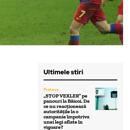
Ultimele stiri
Prahova
„STOP VEXLER” pe
panouri la Băicoi. De
ce nu reacționează
autoritățile la o
campanie împotriva
unei legi aflate în
vigoare?