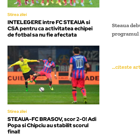
Stirea zilei
INTELEGERE intre FC STEAUA si
Steaua debu
CSA pentru ca activitatea echipei
programul m
de fotbal sa nu fie afectata
…citeste art
Stirea zilei
STEAUA-FC BRASOV, scor 2-0! Adi
Popa si Chipciu au stabilit scorul
final!