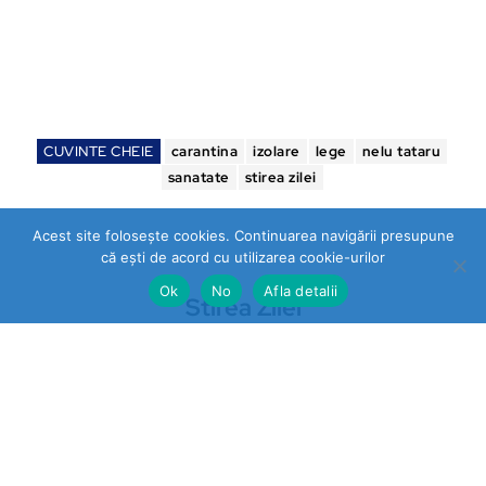
CUVINTE CHEIE
carantina
izolare
lege
nelu tataru
sanatate
stirea zilei
Acest site folosește cookies. Continuarea navigării presupune
că ești de acord cu utilizarea cookie-urilor
Ok
No
Afla detalii
Stirea Zilei
https://stireazilei.com
Ultimele stiri