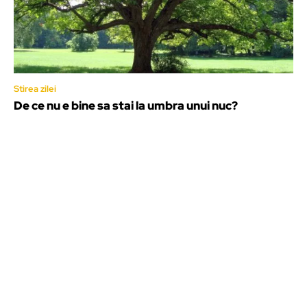
Stirea zilei
De ce nu e bine sa stai la umbra unui nuc?