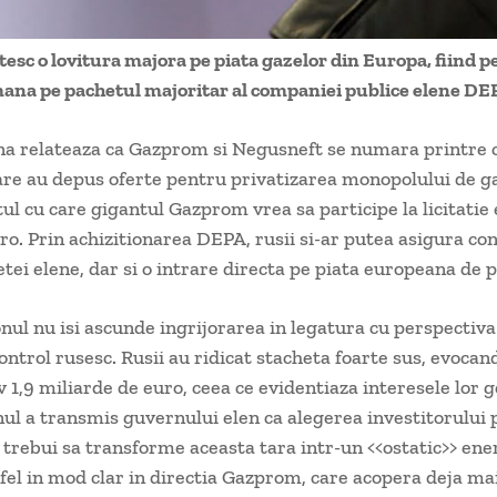
tesc o lovitura majora pe piata gazelor din Europa, fiind p
ana pe pachetul majoritar al companiei publice elene DE
na relateaza ca Gazprom si Negusneft se numara printre c
re au depus oferte pentru privatizarea monopolului de g
tul cu care gigantul Gazprom vrea sa participe la licitatie 
ro. Prin achizitionarea DEPA, rusii si-ar putea asigura con
etei elene, dar si o intrare directa pe piata europeana de pr
ul nu isi ascunde ingrijorarea in legatura cu perspectiva 
ntrol rusesc. Rusii au ridicat stacheta foarte sus, evoca
 1,9 miliarde de euro, ceea ce evidentiaza interesele lor g
l a transmis guvernului elen ca alegerea investitorului 
trebui sa transforme aceasta tara intr-un <<ostatic>> ene
fel in mod clar in directia Gazprom, care acopera deja ma