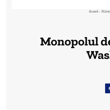
Acasă
Stirea
Monopolul de 
Wash