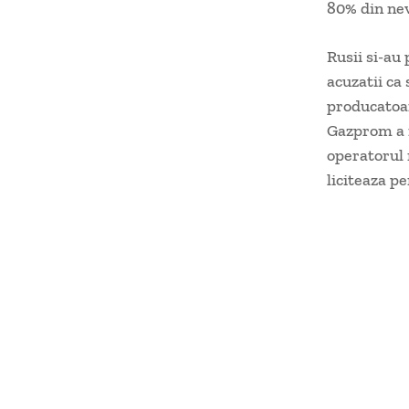
80% din nevo
Rusii si-au 
acuzatii ca
producatoar
Gazprom a r
operatorul 
liciteaza p