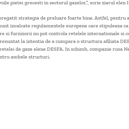
ile pietei grecesti in sectorul gazelor,”, scrie ziarul elen 
pregatit strategia de preluare foarte bine. Astfel, pentru 
 sunt incalcate regulamentele europene care stipuleaza ca
e si furnizorii nu pot controla retelele internationale si 
enuntat la intentia de a cumpara o structura afiliata DE
retelei de gaze elene DESFA. In schimb, companie rusa N
entru ambele structuri.