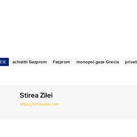
EIE
achizitii Gazprom
Fazprom
monopol gaze Grecia
privat
Stirea Zilei
https://stireazilei.com