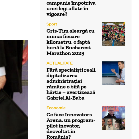
campanie împotriva
unei legi aflate în
vigoare?
Sport
Cris-Tim aleargă cu
inima: fiecare
kilometru, o faptă
bună la Bucharest
Marathon 2025
ACTUALITATE
Fără specialiști reali,
digitalizarea
administrației
rămâne o bifă pe
hârtie – avertizează
Gabriel Al-Baba
Economie
Ce face Innovators
Arena, un program-
pilot inovator,
dezvoltat în
România?