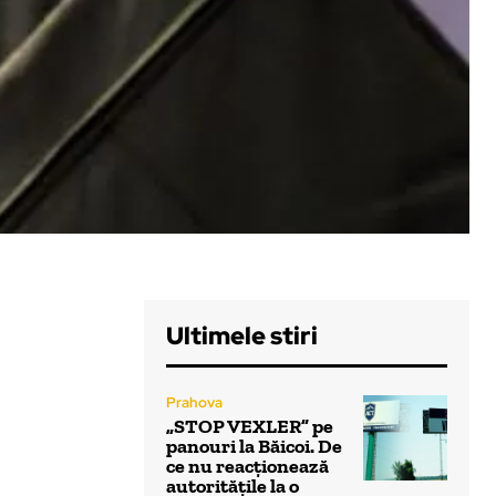
Ultimele stiri
Prahova
„STOP VEXLER” pe
panouri la Băicoi. De
ce nu reacționează
autoritățile la o