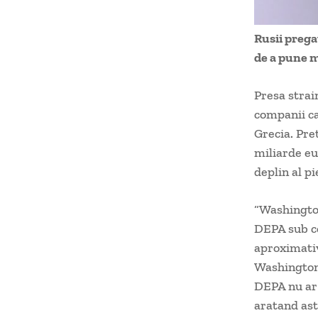
Rusii prega
de a pune m
Presa strai
companii ca
Grecia. Pre
miliarde eu
deplin al pi
“Washington
DEPA sub co
aproximativ
Washingtonu
DEPA nu ar 
aratand ast