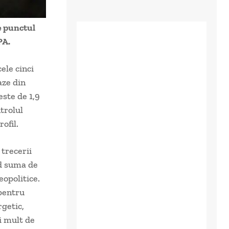
e punctul
PA.
ele cinci
aze din
este de 1,9
trolul
ofil.
trecerii
nd suma de
eopolitice.
pentru
rgetic,
i mult de