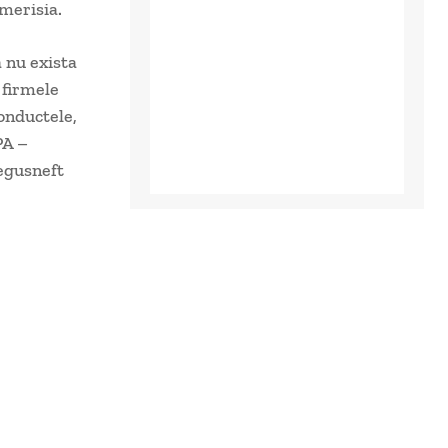
Imerisia.
a nu exista
 firmele
conductele,
PA –
egusneft