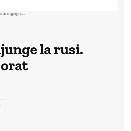
ste ingrijorat
junge la rusi.
jorat
p