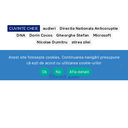
CUVINTE CHEIE
audieri
Directia Nationala Anticoruptie
DNA
Dorin Cocos
Gheorghe Stefan
Microsoft
Nicolae Dumitru
stirea zilei
Acest site folosește cookies. Continuarea navigării presupune
că ești de acord cu utilizarea cookie-urilor
Ok
No
Afla detalii
Stirea Zilei
https://stireazilei.com
Ultimele stiri