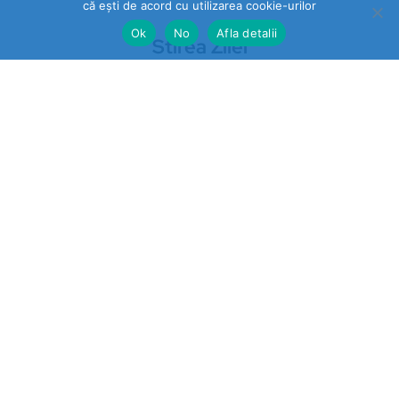
că ești de acord cu utilizarea cookie-urilor
Ok
No
Afla detalii
Stirea Zilei
https://stireazilei.com
Ultimele stiri
Prahova
„STOP VEXLER” pe panouri la
Băicoi. De ce nu reacționează
autoritățile la o campanie
împotriva unei legi aflate în
vigoare?
Sport
Cris-Tim aleargă cu inima: fiecare
kilometru, o faptă bună la