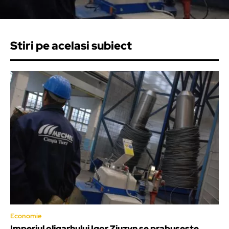
Stiri pe acelasi subiect
Economie
Imperiul oligarhului Igor Ziuzyn se prabuseste.