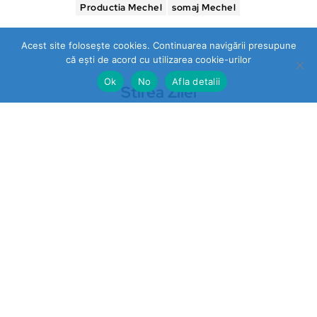
Productia Mechel
somaj Mechel
Acest site folosește cookies. Continuarea navigării presupune
că ești de acord cu utilizarea cookie-urilor
Ok
No
Afla detalii
Stirea Zilei
https://stireazilei.com
Ultimele stiri
Prahova
„STOP VEXLER” pe panouri la
Băicoi. De ce nu reacționează
autoritățile la o campanie
împotriva unei legi aflate în
vigoare?