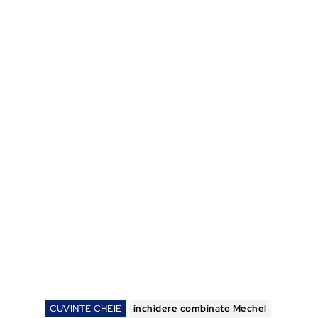
CUVINTE CHEIE
inchidere combinate Mechel