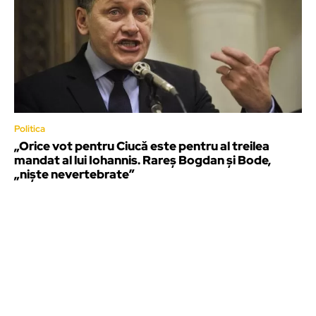
Politica
„Orice vot pentru Ciucă este pentru al treilea
mandat al lui Iohannis. Rareș Bogdan și Bode,
„niște nevertebrate”