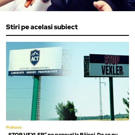
Stiri pe acelasi subiect
Prahova
„STOP VEXLER” pe panouri la Băicoi. De ce nu