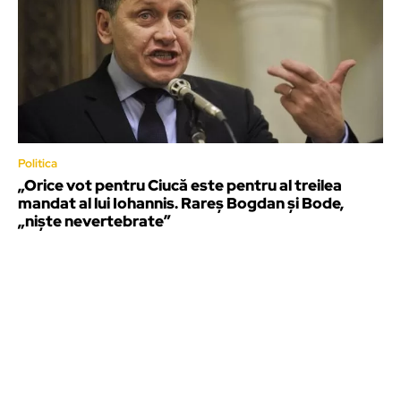
Politica
„Orice vot pentru Ciucă este pentru al treilea
mandat al lui Iohannis. Rareș Bogdan și Bode,
„niște nevertebrate”