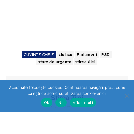
CUVINTE CHEIE
ciolacu
Parlament
PSD
stare de urgenta
stirea zilei
Acest site folosește cookies. Continuarea navigării presupune
că ești de acord cu utilizarea cookie-urilor
Stirea Zilei
Ok
No
Afla detalii
https://stireazilei.com