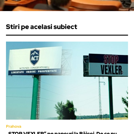
Stiri pe acelasi subiect
Prahova
„STOP VEXLER” pe panouri la Băicoi. De ce nu