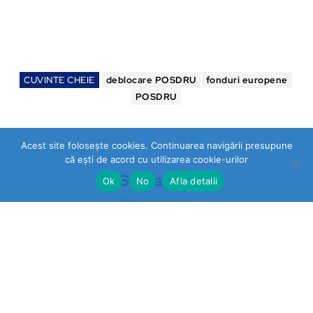
CUVINTE CHEIE
deblocare POSDRU
fonduri europene
POSDRU
Acest site folosește cookies. Continuarea navigării presupune
că ești de acord cu utilizarea cookie-urilor
Stirea Zilei
Ok
No
Afla detalii
https://stireazilei.com
Ultimele stiri