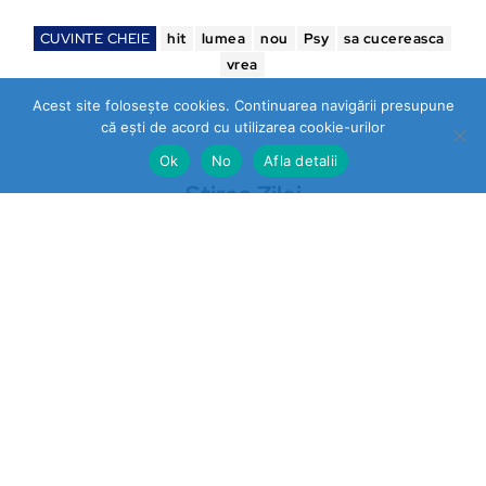
CUVINTE CHEIE
hit
lumea
nou
Psy
sa cucereasca
vrea
Acest site folosește cookies. Continuarea navigării presupune
că ești de acord cu utilizarea cookie-urilor
Ok
No
Afla detalii
Stirea Zilei
https://stireazilei.com
Ultimele stiri
Prahova
„STOP VEXLER” pe panouri la
Băicoi. De ce nu reacționează
autoritățile la o campanie