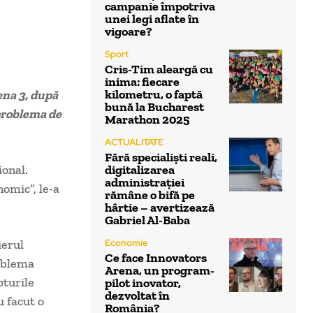
campanie împotriva
unei legi aflate în
vigoare?
Sport
Cris-Tim aleargă cu
inima: fiecare
kilometru, o faptă
ena 3, după
bună la Bucharest
problema de
Marathon 2025
ACTUALITATE
Fără specialiști reali,
ional.
digitalizarea
administrației
omic”, le-a
rămâne o bifă pe
hârtie – avertizează
Gabriel Al-Baba
ierul
Economie
Ce face Innovators
oblema
Arena, un program-
pturile
pilot inovator,
dezvoltat în
u facut o
România?