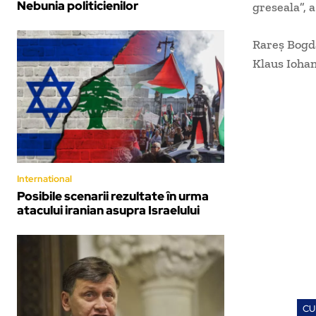
Nebunia politicienilor
greseala”, a
Rareș Bogda
Klaus Iohan
International
Posibile scenarii rezultate în urma
atacului iranian asupra Israelului
CU