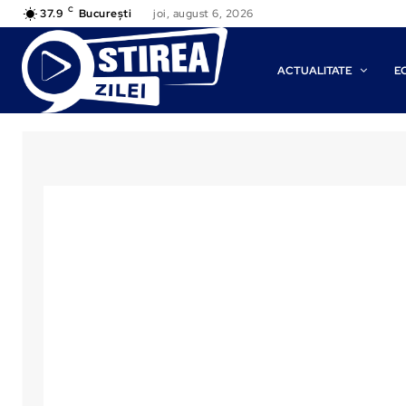
C
37.9
București
joi, august 6, 2026
ACTUALITATE
E