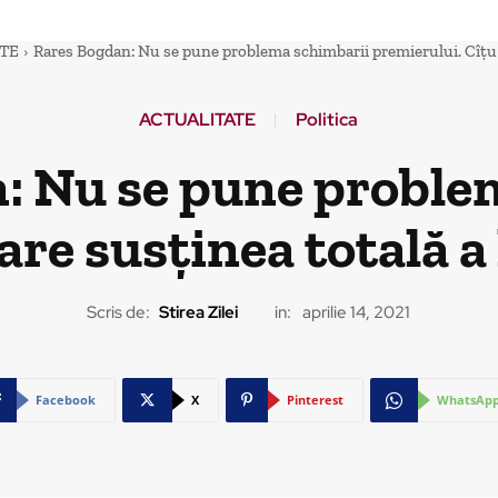
TE
Rares Bogdan: Nu se pune problema schimbarii premierului. Cîțu a
ACTUALITATE
Politica
: Nu se pune proble
are susținea totală a
Scris de:
Stirea Zilei
in:
aprilie 14, 2021
Facebook
X
Pinterest
WhatsAp