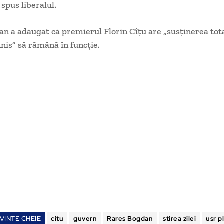
 spus liberalul.
n a adăugat că premierul Florin Cîțu are „susținerea tota
nis” să rămână în funcție.
VINTE CHEIE
citu
guvern
Rares Bogdan
stirea zilei
usr p