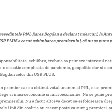
esedintele PNL Rareș Bogdan a declarat miercuri, la Ant
USR PLUS a cerut schimbarea premierului, că nu se pune 
sponsabilitate, echilibru, trebuie sa primeze interesul nat
-o situatie complicata de pandemie, geopolitic dar si econ
.Bogdan celor din USR PLUS.
un premier care a obtinut votul unanim al PNL, este prem
telege si macroeconomie si microeconomie. Nu se pune pr
premierului. Nu a facut altceva decat sa-si foloseasca dre
nale Unii din coalitie au crezut poate ca sunt 3 premieri, a