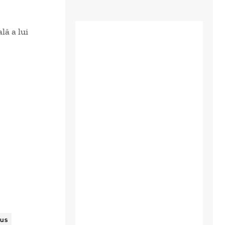
lă a lui
lus