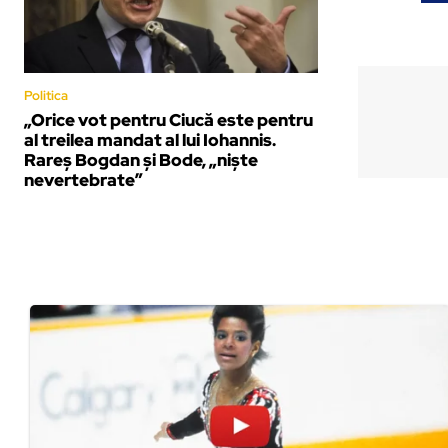
Politica
„Orice vot pentru Ciucă este pentru
al treilea mandat al lui Iohannis.
Rareș Bogdan și Bode, „niște
nevertebrate”