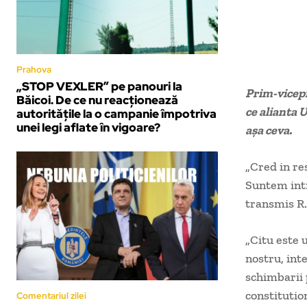
Prahova
„STOP VEXLER” pe panouri la
Prim-vicepr
Băicoi. De ce nu reacționează
ce alianta 
autoritățile la o campanie împotriva
unei legi aflate în vigoare?
așa ceva.
„Cred in re
Suntem intr
transmis R
„Citu este 
nostru, in
schimbarii 
constitutio
Comentariul zilei