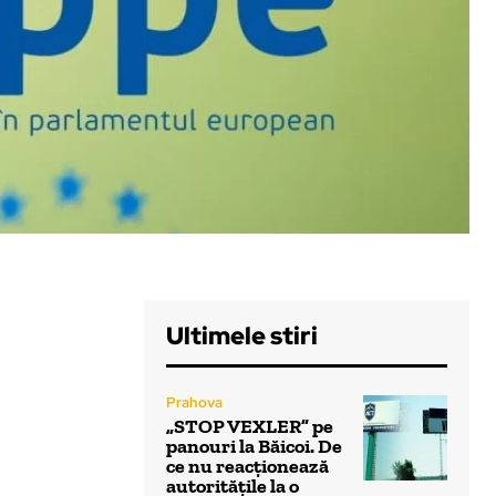
Ultimele stiri
Prahova
„STOP VEXLER” pe
panouri la Băicoi. De
ce nu reacționează
autoritățile la o