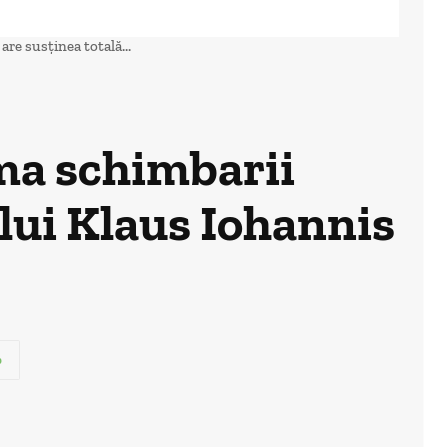
re susținea totală...
ma schimbarii
 lui Klaus Iohannis
p