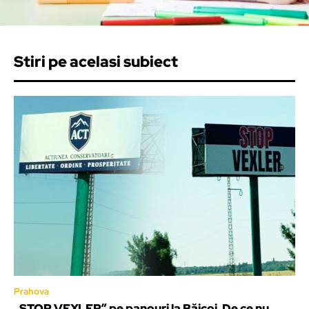
Stiri pe acelasi subiect
Prahova
„STOP VEXLER” pe panouri la Băicoi. De ce nu