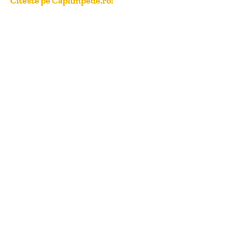
Citeste pe Caplimpede.ro!