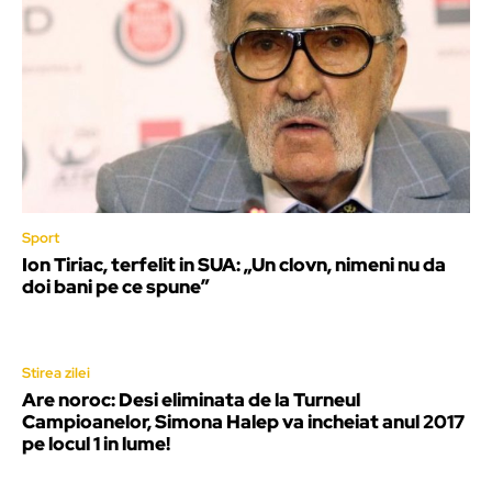
Sport
Ion Tiriac, terfelit in SUA: „Un clovn, nimeni nu da
doi bani pe ce spune”
Stirea zilei
Are noroc: Desi eliminata de la Turneul
Campioanelor, Simona Halep va incheiat anul 2017
pe locul 1 in lume!