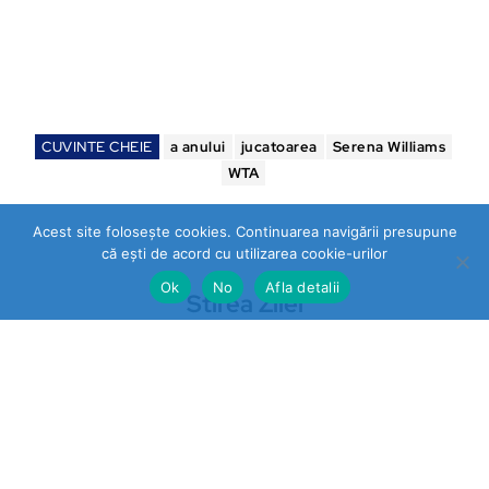
CUVINTE CHEIE
a anului
jucatoarea
Serena Williams
WTA
Acest site folosește cookies. Continuarea navigării presupune
că ești de acord cu utilizarea cookie-urilor
Ok
No
Afla detalii
Stirea Zilei
https://stireazilei.com
Ultimele stiri