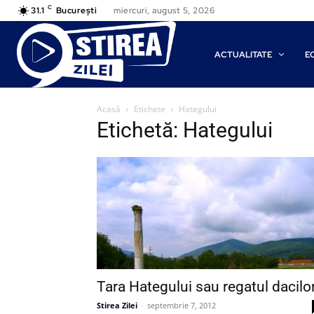
C
31.1
București
miercuri, august 5, 2026
ACTUALITATE
E
Acasă
Etichete
Hategului
Etichetă: Hategului
Tara Hategului sau regatul dacilo
Stirea Zilei
-
septembrie 7, 2012