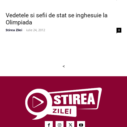
Vedetele si sefii de stat se inghesuie la
Olimpiada
Stirea Zilei
-
iulie 24, 2012
0
<