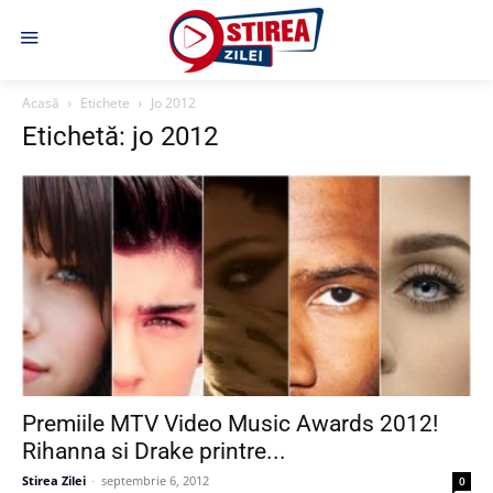
Acasă
Etichete
Jo 2012
Etichetă: jo 2012
Premiile MTV Video Music Awards 2012!
Rihanna si Drake printre...
Stirea Zilei
-
septembrie 6, 2012
0