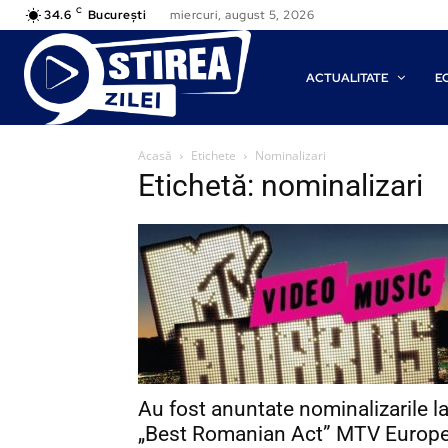
C
34.6
București
miercuri, august 5, 2026
ACTUALITATE
E
Acasă
Etichete
Nominalizari
Etichetă: nominalizari
Au fost anuntate nominalizarile l
„Best Romanian Act” MTV Europ