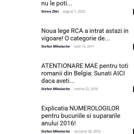
nu le poti...
Stirea Zilei
-
august 1, 2023
Noua lege RCA a intrat astazi in
vigoare! O categorie de...
Stefan Mihalache
-
iulie 13, 2017
ATENTIONARE MAE pentru toti
romanii din Belgia: Sunati AICI
daca aveti...
Stefan Mihalache
-
martie 22, 2016
Explicatia NUMEROLOGILOR
pentru bucuriile si supararile
anului 2016!
Stefan Mihalache
-
ianuarie 28, 2016