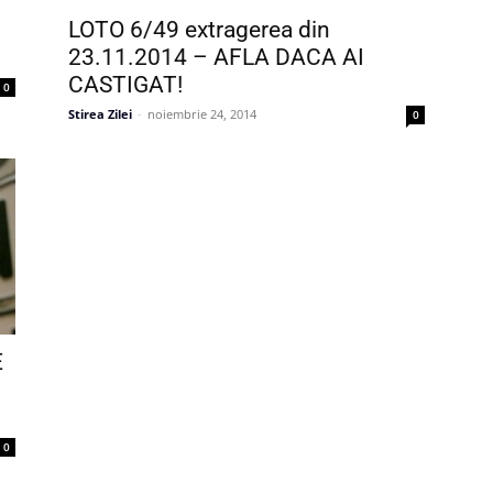
LOTO 6/49 extragerea din
23.11.2014 – AFLA DACA AI
CASTIGAT!
0
Stirea Zilei
-
noiembrie 24, 2014
0
E
0