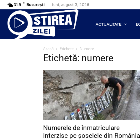
C
31.9
București
luni, august 3, 2026
ACTUALITATE
E
Acasă
Etichete
Numere
Etichetă: numere
Numerele de înmatriculare
interzise pe șoselele din România