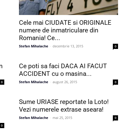
Cele mai CIUDATE si ORIGINALE
numere de inmatriculare din
Romania! Ce...
Stefan Mihalache
-
decembrie 13, 2015
0
un
Ce poti sa faci DACA AI FACUT
ACCIDENT cu o masina...
Stefan Mihalache
-
august 26, 2015
0
0
Sume URIASE reportate la Loto!
Vezi numerele extrase aseara!
Stefan Mihalache
-
mai 25, 2015
0
0