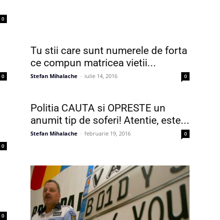
0
Tu stii care sunt numerele de forta
ce compun matricea vietii...
Stefan Mihalache
-
iulie 14, 2016
0
0
Politia CAUTA si OPRESTE un
anumit tip de soferi! Atentie, este...
Stefan Mihalache
-
februarie 19, 2016
0
0
0