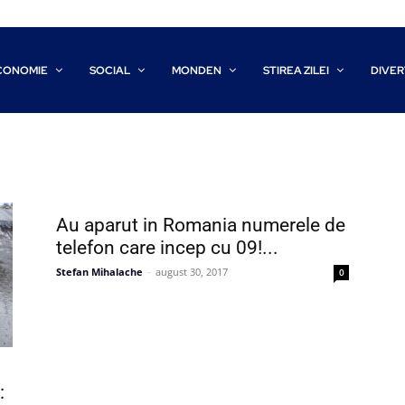
CONOMIE
SOCIAL
MONDEN
STIREA ZILEI
DIVER
Au aparut in Romania numerele de
telefon care incep cu 09!...
Stefan Mihalache
-
august 30, 2017
0
: