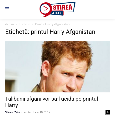
Acasă
Etichete
Printul Harry Afganistan
Etichetă: printul Harry Afganistan
Talibanii afgani vor sa-l ucida pe printul
Harry
Stirea Zilei
-
septembrie 10, 2012
0