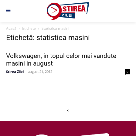
Acasă
Etichete
Statistica masini
Etichetă: statistica masini
Volkswagen, in topul celor mai vandute
masini in august
Stirea Zilei
-
august 21, 2012
0
<