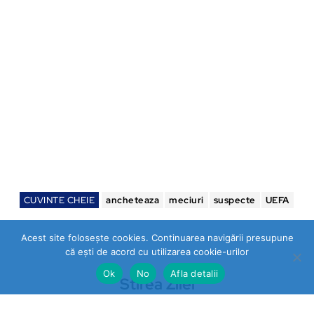
CUVINTE CHEIE
ancheteaza
meciuri
suspecte
UEFA
Acest site folosește cookies. Continuarea navigării presupune
că ești de acord cu utilizarea cookie-urilor
Ok
No
Afla detalii
Stirea Zilei
https://stireazilei.com