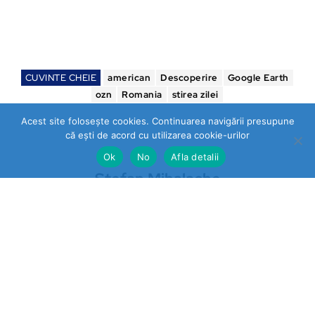
CUVINTE CHEIE
american
Descoperire
Google Earth
ozn
Romania
stirea zilei
Acest site folosește cookies. Continuarea navigării presupune
că ești de acord cu utilizarea cookie-urilor
Ok
No
Afla detalii
Stefan Mihalache
https://stireazilei.com
Ultimele stiri