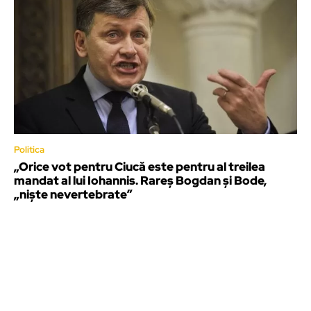
Politica
„Orice vot pentru Ciucă este pentru al treilea
mandat al lui Iohannis. Rareș Bogdan și Bode,
„niște nevertebrate”