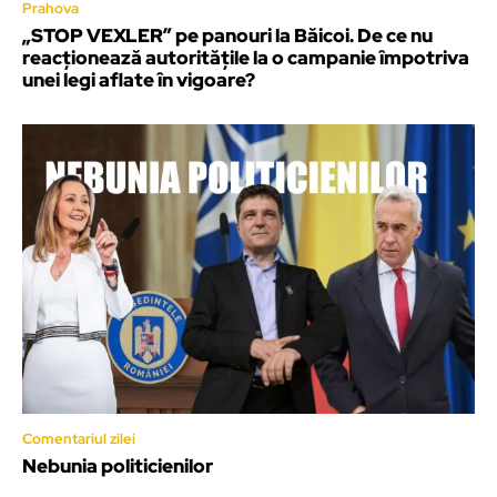
Prahova
„STOP VEXLER” pe panouri la Băicoi. De ce nu
reacționează autoritățile la o campanie împotriva
unei legi aflate în vigoare?
Comentariul zilei
Nebunia politicienilor