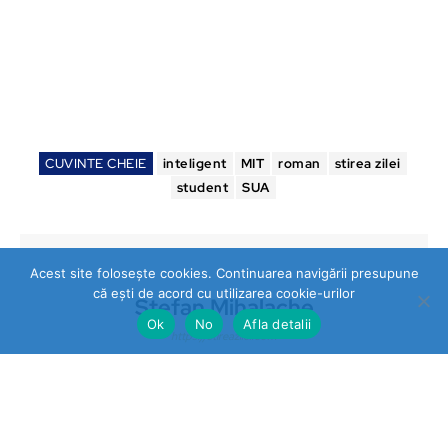
CUVINTE CHEIE
inteligent
MIT
roman
stirea zilei
student
SUA
Acest site folosește cookies. Continuarea navigării presupune
că ești de acord cu utilizarea cookie-urilor
Stefan Mihalache
Ok
No
Afla detalii
https://stireazilei.com
Ultimele stiri