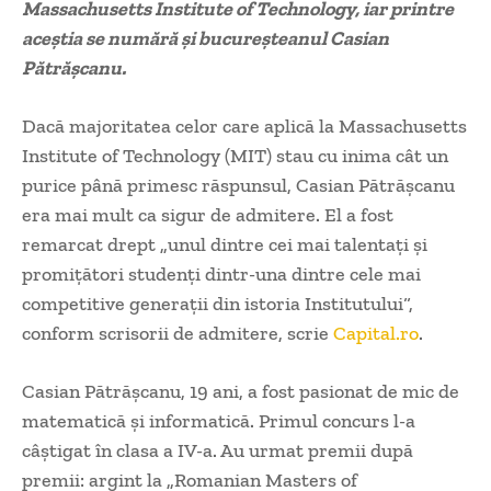
Massachusetts Institute of Technology, iar printre
aceştia se numără şi bucureşteanul Casian
Pătrăşcanu.
Dacă majoritatea celor care aplică la Massachusetts
Institute of Technology (MIT) stau cu inima cât un
purice până primesc răspunsul, Casian Pătrăşcanu
era mai mult ca sigur de admitere. El a fost
remarcat drept „unul dintre cei mai talentaţi şi
promiţători studenţi dintr-una dintre cele mai
competitive generaţii din istoria Institutului“,
conform scrisorii de admitere, scrie
Capital.ro
.
Casian Pătrăşcanu, 19 ani, a fost pasionat de mic de
matematică şi informatică. Primul concurs l-a
câştigat în clasa a IV-a. Au urmat premii după
premii: argint la „Romanian Masters of