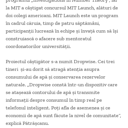
programul „Investigations in Number Theory“, iar
la MIT a câştigat concursul MIT Launch, alături de
doi colegi americani. MIT Launch este un program
în cadrul căruia, timp de patru săptămâni,
participanţii lucrează în echipe şi învaţă cum să îşi
construiască o afacere sub mentoratul
coordonatorilor universităţii.
Proiectul câştigător s-a numit Dropwise. Cei trei
tineri şi-au dorit să atragă atenţia asupra
consumului de apă şi conservarea rezervelor
naturale. „Dropwise constă într-un dispozitiv care
se ataşează contorului de apă şi transmite
informaţii despre consumul în timp real pe
telefonul inteligent. Poţi afla de asemenea şi ce
economii de apă sunt făcute la nivel de comunitate“,
explică Pătrăşcanu.