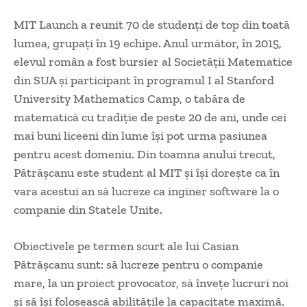
MIT Launch a reunit 70 de studenţi de top din toată
lumea, grupaţi în 19 echipe. Anul următor, în 2015,
elevul român a fost bursier al Societăţii Matematice
din SUA şi participant în programul I al Stanford
University Mathematics Camp, o tabăra de
matematică cu tradiţie de peste 20 de ani, unde cei
mai buni liceeni din lume îşi pot urma pasiunea
pentru acest domeniu. Din toamna anului trecut,
Pătrăşcanu este student al MIT şi îşi doreşte ca în
vara acestui an să lucreze ca inginer software la o
companie din Statele Unite.
Obiectivele pe termen scurt ale lui Casian
Pătrăşcanu sunt: să lucreze pentru o companie
mare, la un proiect provocator, să înveţe lucruri noi
şi să îşi folosească abilităţile la capacitate maximă.